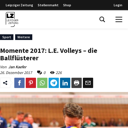
Leipziger Zeitung
Stellenmarkt
Shop
Login
Leipziger Zeitung
Sport
Weitere
Momente 2017: L.E. Volleys – die
Ballflüsterer
Von
Jan Kaefer
26. Dezember 2017
0
226