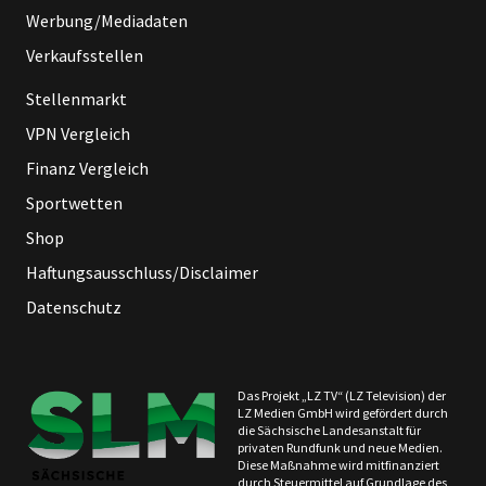
Werbung/Mediadaten
Verkaufsstellen
Stellenmarkt
VPN Vergleich
Finanz Vergleich
Sportwetten
Shop
Haftungsausschluss/Disclaimer
Datenschutz
Das Projekt „LZ TV“ (LZ Television) der
LZ Medien GmbH wird gefördert durch
die Sächsische Landesanstalt für
privaten Rundfunk und neue Medien.
Diese Maßnahme wird mitfinanziert
durch Steuermittel auf Grundlage des