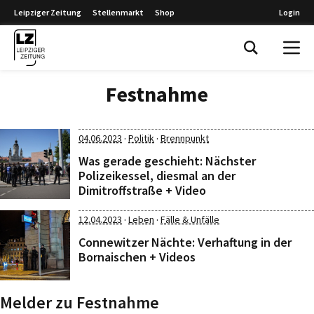
Leipziger Zeitung
Stellenmarkt
Shop
Login
Leipziger Zeitung
Festnahme
·
·
04.06.2023
Politik
Brennpunkt
Was gerade geschieht: Nächster
Polizeikessel, diesmal an der
Dimitroffstraße + Video
·
·
12.04.2023
Leben
Fälle & Unfälle
Connewitzer Nächte: Verhaftung in der
Bornaischen + Videos
Melder zu Festnahme