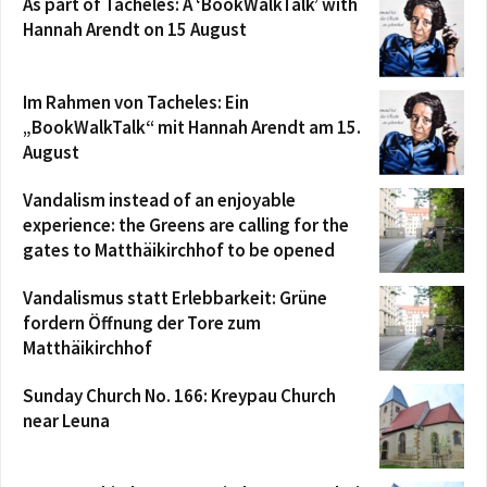
As part of Tacheles: A ‘BookWalkTalk’ with
Hannah Arendt on 15 August
Im Rahmen von Tacheles: Ein
„BookWalkTalk“ mit Hannah Arendt am 15.
August
Vandalism instead of an enjoyable
experience: the Greens are calling for the
gates to Matthäikirchhof to be opened
Vandalismus statt Erlebbarkeit: Grüne
fordern Öffnung der Tore zum
Matthäikirchhof
Sunday Church No. 166: Kreypau Church
near Leuna