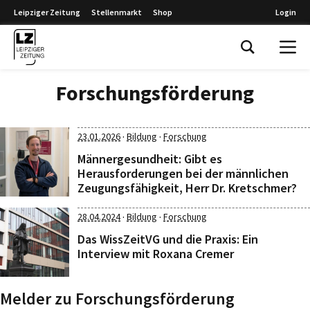
Leipziger Zeitung
Stellenmarkt
Shop
Login
Leipziger Zeitung
Forschungsförderung
·
·
23.01.2026
Bildung
Forschung
Männergesundheit: Gibt es
Herausforderungen bei der männlichen
Zeugungsfähigkeit, Herr Dr. Kretschmer?
·
·
28.04.2024
Bildung
Forschung
Das WissZeitVG und die Praxis: Ein
Interview mit Roxana Cremer
Melder zu Forschungsförderung