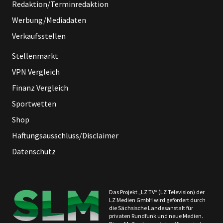
Redaktion/Terminredaktion
Werbung/Mediadaten
Verkaufsstellen
Stellenmarkt
VPN Vergleich
Finanz Vergleich
Sportwetten
Shop
Haftungsausschluss/Disclaimer
Datenschutz
Das Projekt „LZ TV“ (LZ Television) der
LZ Medien GmbH wird gefördert durch
die Sächsische Landesanstalt für
privaten Rundfunk und neue Medien.