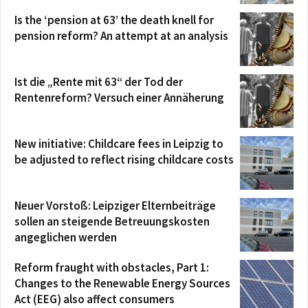
Is the ‘pension at 63’ the death knell for
pension reform? An attempt at an analysis
Ist die „Rente mit 63“ der Tod der
Rentenreform? Versuch einer Annäherung
New initiative: Childcare fees in Leipzig to
be adjusted to reflect rising childcare costs
Neuer Vorstoß: Leipziger Elternbeiträge
sollen an steigende Betreuungskosten
angeglichen werden
Reform fraught with obstacles, Part 1:
Changes to the Renewable Energy Sources
Act (EEG) also affect consumers