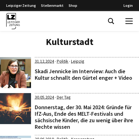
Leipziger Zeitung
Stellenmarkt
Shop
Login
Leipziger Zeitung
Kulturstadt
·
·
31.12.2024
Politik
Leipzig
Skadi Jennicke im Interview: Auch die
Kultur schnallt den Gürtel enger + Video
·
30.05.2024
Der Tag
Donnerstag, der 30. Mai 2024: Gründe für
IfZ-Aus, Ende des MELT-Festivals und
sächsische Kinder, die zu wenig über ihre
Rechte wissen