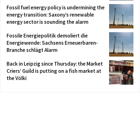
Fossil fuel energy policy is undermining the
energy transition: Saxony’s renewable
energy sector is sounding the alarm
Fossile Energiepolitik demoliert die
Energiewende: Sachsens Erneuerbaren-
Branche schlägt Alarm
Back in Leipzig since Thursday: the Market
Criers’ Guild is putting on a fish market at
the Völki