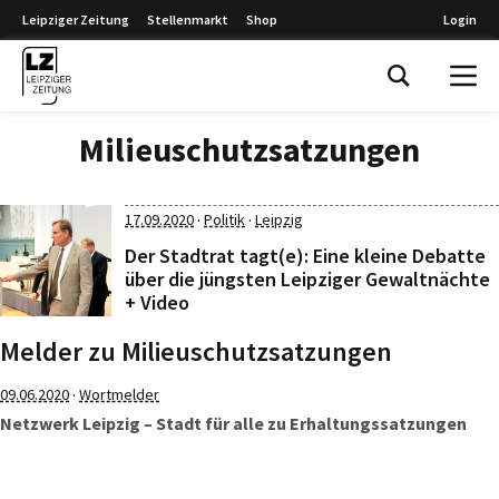
Leipziger Zeitung
Stellenmarkt
Shop
Login
Leipziger Zeitung
Milieuschutzsatzungen
·
·
17.09.2020
Politik
Leipzig
Der Stadtrat tagt(e): Eine kleine Debatte
über die jüngsten Leipziger Gewaltnächte
+ Video
Melder zu Milieuschutzsatzungen
·
09.06.2020
Wortmelder
Netzwerk Leipzig – Stadt für alle zu Erhaltungssatzungen