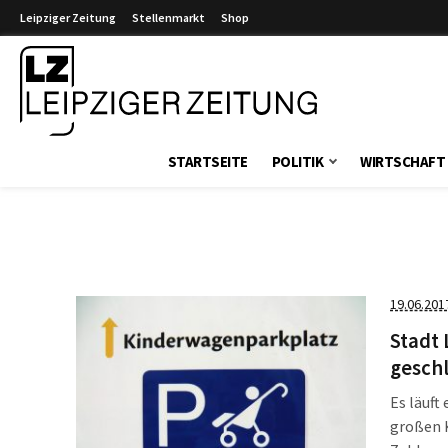
Leipziger Zeitung
Stellenmarkt
Shop
Leipziger Zeitung
STARTSEITE
POLITIK
WIRTSCHAFT
19.06.201
Stadt 
geschl
Es läuft 
großen 