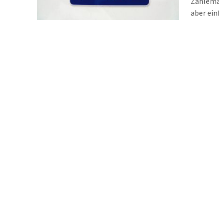
Zahlema
aber ein
Auflage
einen Ki
ist nun 