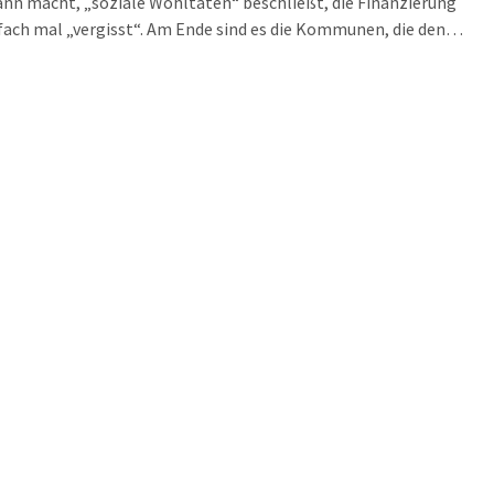
nn macht, „soziale Wohltaten“ beschließt, die Finanzierung
fach mal „vergisst“. Am Ende sind es die Kommunen, die den
n hinterherhetzen und dennoch den gesetzlichen Anspruch auf
ta-Platz nicht immer erfüllen können. Der Leipziger-Kita-Streit
freilich erst einmal beendet.