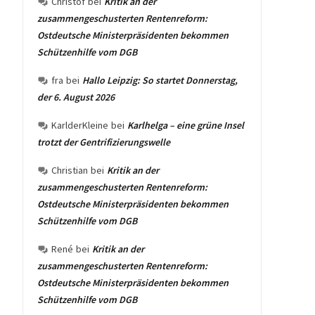
Christof
bei
Kritik an der
zusammengeschusterten Rentenreform:
Ostdeutsche Ministerpräsidenten bekommen
Schützenhilfe vom DGB
fra
bei
Hallo Leipzig: So startet Donnerstag,
der 6. August 2026
KarlderKleine
bei
Karlhelga – eine grüne Insel
trotzt der Gentrifizierungswelle
Christian
bei
Kritik an der
zusammengeschusterten Rentenreform:
Ostdeutsche Ministerpräsidenten bekommen
Schützenhilfe vom DGB
René
bei
Kritik an der
zusammengeschusterten Rentenreform:
Ostdeutsche Ministerpräsidenten bekommen
Schützenhilfe vom DGB