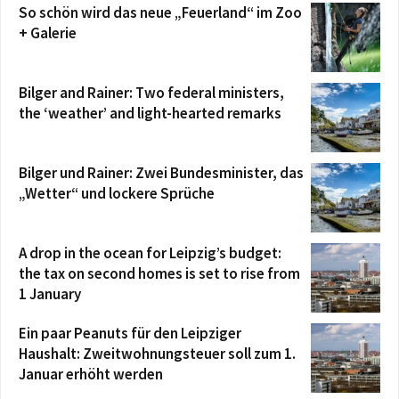
So schön wird das neue „Feuerland“ im Zoo
+ Galerie
Bilger and Rainer: Two federal ministers,
the ‘weather’ and light-hearted remarks
Bilger und Rainer: Zwei Bundesminister, das
„Wetter“ und lockere Sprüche
A drop in the ocean for Leipzig’s budget:
the tax on second homes is set to rise from
1 January
Ein paar Peanuts für den Leipziger
Haushalt: Zweitwohnungsteuer soll zum 1.
Januar erhöht werden