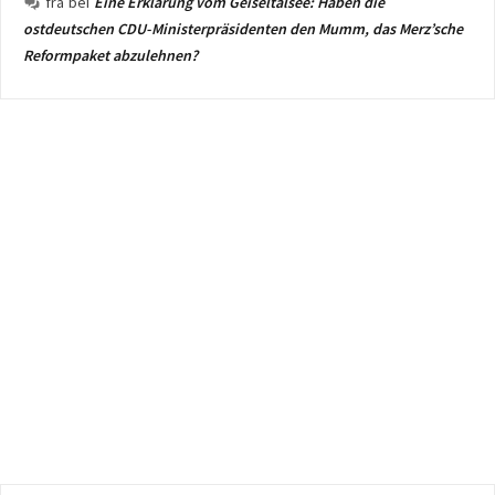
fra
bei
Eine Erklärung vom Geiseltalsee: Haben die
ostdeutschen CDU-Ministerpräsidenten den Mumm, das Merz’sche
Reformpaket abzulehnen?