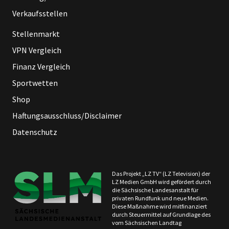
Verkaufsstellen
Stellenmarkt
VPN Vergleich
Finanz Vergleich
Sportwetten
Shop
Haftungsausschluss/Disclaimer
Datenschutz
Das Projekt „LZ TV“ (LZ Television) der
LZ Medien GmbH wird gefördert durch
die Sächsische Landesanstalt für
privaten Rundfunk und neue Medien.
Diese Maßnahme wird mitfinanziert
durch Steuermittel auf Grundlage des
vom Sächsischen Landtag