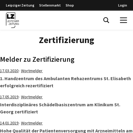
Leipziger Zeitung
Stellenmarkt
Shop
Login
Leipziger Zeitung
Zertifizierung
Melder zu Zertifizierung
·
17.03.2020
Wortmelder
1. Handzentrum des Ambulanten Rehazentrums St. Elisabeth
erfolgreich rezertifiziert
·
17.05.2019
Wortmelder
Interdisziplinäres Schädelbasiszentrum am Klinikum St.
Georg zertifiziert
·
14.01.2019
Wortmelder
Hohe Qualität der Patientenversorgung mit Arzneimitteln am