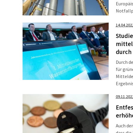
Europäis
Notfallp
Gasverbr
Prozent
14.04.202
Studie
mittel
durch
Durch de
für grü
Mittelde
Ergebnis
Europäi
09.11.202
industri
Wassers
Entfes
erhöhe
Auch den
dass die