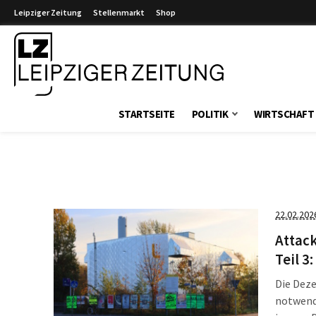
Leipziger Zeitung
Stellenmarkt
Shop
Leipziger Zeitung
STARTSEITE
POLITIK
WIRTSCHAFT
22.02.202
Attack
Teil 3
Die Deze
notwendi