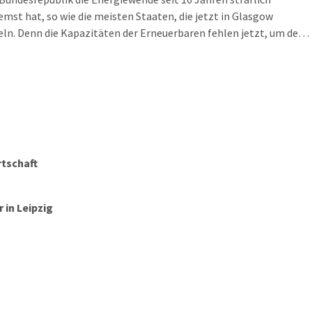
mst hat, so wie die meisten Staaten, die jetzt in Glasgow
ln. Denn die Kapazitäten der Erneuerbaren fehlen jetzt, um den
 der weltweiten Energiepreise auszugleichen. Und so kündigen
 Stadtwerke Leipzig für den 1. Januar 2022 deutliche
höhungen für Strom, Gas und Fernwärme an.
rtschaft
in Leipzig