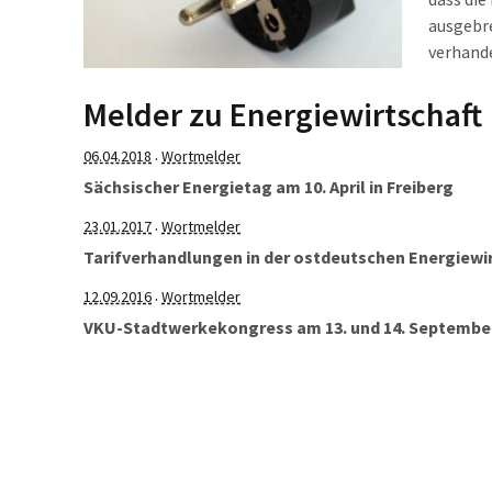
ausgebre
verhande
Auftrieb
auch die
Melder zu Energiewirtschaft
Preiser
06.04.2018
Wortmelder
·
Sächsischer Energietag am 10. April in Freiberg
23.01.2017
Wortmelder
·
Tarifverhandlungen in der ostdeutschen Energiewi
12.09.2016
Wortmelder
·
VKU-Stadtwerkekongress am 13. und 14. September 