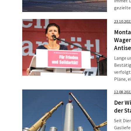
immer. D
gezielt
Große ze
auszusch
23.10.202
Einheite
Montag
Wagen
Antis
Lange u
Bestätig
verfolg
Pläne, e
Mitglied
12.08.202
Leipzig
Der W
der St
Seit Die
Gasliefe