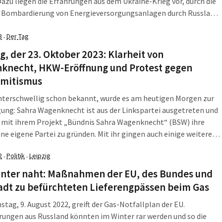
azu liegen die Erfahrungen aus dem Ukraine-Krieg vor, durch die
e Bombardierung von Energieversorgungsanlagen durch Russland.
ntrale Energieanlagen sind viel einfacher durch Drohnen
alten als viele kleinere dezentrale Anlagen. Dezentrale
3
Der Tag
·
n funktionieren dann immer noch für kleinere Gebiete […]
, der 23. Oktober 2023: Klarheit von
knecht, HKW-Eröffnung und Protest gegen
emitismus
nterschwellig schon bekannt, wurde es am heutigen Morgen zur
ung: Sahra Wagenknecht ist aus der Linkspartei ausgetreten und
t mit ihrem Projekt „Bündnis Sahra Wagenknecht“ (BSW) ihre
ine eigene Partei zu gründen. Mit ihr gingen auch einige weitere
er der Linksfraktion im Deutschen Bundestag. Außerdem: In
2
Politik
Leipzig
·
·
-Connewitz wurde heute das neue Heizkraftwerk Süd […]
inter naht: Maßnahmen der EU, des Bundes und
adt zu befürchteten Lieferengpässen beim Gas
nstag, 9. August 2022, greift der Gas-Notfallplan der EU.
rungen aus Russland könnten im Winter rar werden und so die