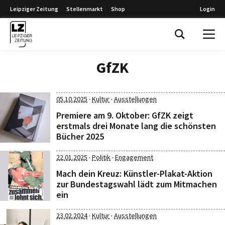
Leipziger Zeitung
Stellenmarkt
Shop
Login
Leipziger Zeitung
GfZK
·
·
05.10.2025
Kultur
Ausstellungen
Premiere am 9. Oktober: GfZK zeigt
erstmals drei Monate lang die schönsten
Bücher 2025
·
·
22.01.2025
Politik
Engagement
Mach dein Kreuz: Künstler-Plakat-Aktion
zur Bundestagswahl lädt zum Mitmachen
ein
·
·
23.02.2024
Kultur
Ausstellungen