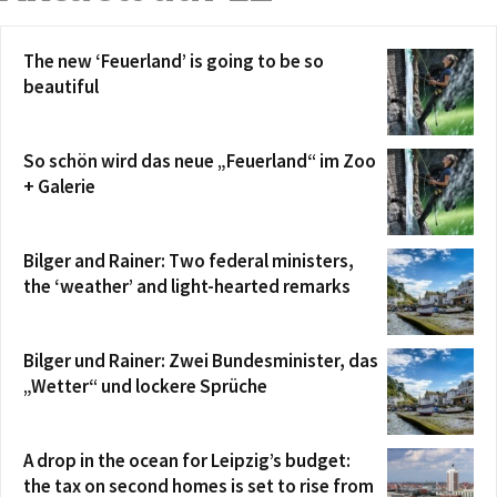
The new ‘Feuerland’ is going to be so
beautiful
So schön wird das neue „Feuerland“ im Zoo
+ Galerie
Bilger and Rainer: Two federal ministers,
the ‘weather’ and light-hearted remarks
Bilger und Rainer: Zwei Bundesminister, das
„Wetter“ und lockere Sprüche
A drop in the ocean for Leipzig’s budget:
the tax on second homes is set to rise from