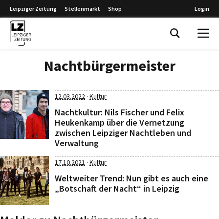
Leipziger Zeitung
Stellenmarkt
Shop
Login
Leipziger Zeitung
Nachtbürgermeister
·
12.03.2022
Kultur
Nachtkultur: Nils Fischer und Felix
Heukenkamp über die Vernetzung
zwischen Leipziger Nachtleben und
Verwaltung
·
17.10.2021
Kultur
Weltweiter Trend: Nun gibt es auch eine
„Botschaft der Nacht“ in Leipzig