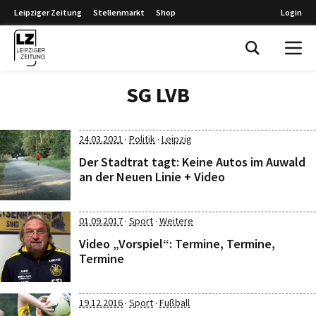
Leipziger Zeitung
Stellenmarkt
Shop
Login
Leipziger Zeitung
SG LVB
·
·
24.03.2021
Politik
Leipzig
Der Stadtrat tagt: Keine Autos im Auwald
an der Neuen Linie + Video
·
·
01.09.2017
Sport
Weitere
Video „Vorspiel“: Termine, Termine,
Termine
·
·
19.12.2016
Sport
Fußball