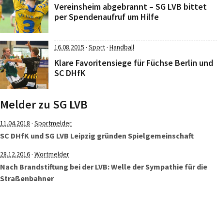
Vereinsheim abgebrannt – SG LVB bittet
per Spendenaufruf um Hilfe
·
·
16.08.2015
Sport
Handball
Klare Favoritensiege für Füchse Berlin und
SC DHfK
Melder zu SG LVB
·
11.04.2018
Sportmelder
SC DHfK und SG LVB Leipzig gründen Spielgemeinschaft
·
28.12.2016
Wortmelder
Nach Brandstiftung bei der LVB: Welle der Sympathie für die
Straßenbahner