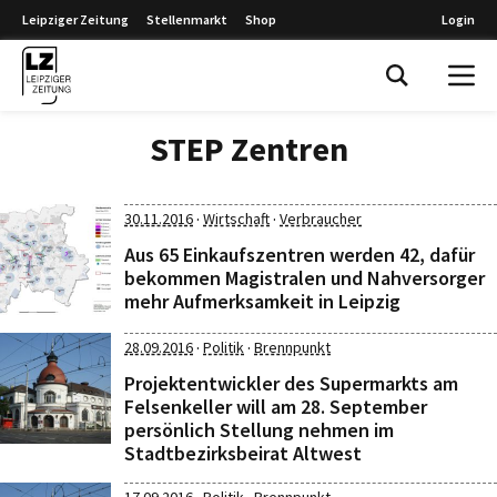
Leipziger Zeitung
Stellenmarkt
Shop
Login
Leipziger Zeitung
STEP Zentren
·
·
30.11.2016
Wirtschaft
Verbraucher
Aus 65 Einkaufszentren werden 42, dafür
bekommen Magistralen und Nahversorger
mehr Aufmerksamkeit in Leipzig
·
·
28.09.2016
Politik
Brennpunkt
Projektentwickler des Supermarkts am
Felsenkeller will am 28. September
persönlich Stellung nehmen im
Stadtbezirksbeirat Altwest