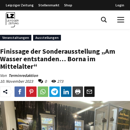
Leipziger Zeitung
Stellenmarkt
Shop
Login
Leipziger Zeitung
Veranstaltungen
Ausstellungen
Finissage der Sonderausstellung „Am
Wasser entstanden… Borna im
Mittelalter“
Von
Terminredaktion
10. November 2023
0
273