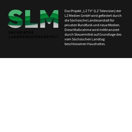
Das Projekt „LZ TV“ (LZ Television) der
LZ Medien GmbH wird gefördert durch
die Sächsische Landesanstalt für
privaten Rundfunk und neue Medien.
Diese Maßnahme wird mitfinanziert
durch Steuermittel auf Grundlage des
vom Sächsischen Landtag
beschlossenen Haushaltes.