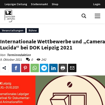
Leipziger Zeitung
Stellenmarkt
Shop
Login
Leipziger Zeitung
Veranstaltungen
Bühne
Internationale Wettbewerbe und „Camera
Lucida“ bei DOK Leipzig 2021
Von
Terminredaktion
9. Oktober 2021
0
242