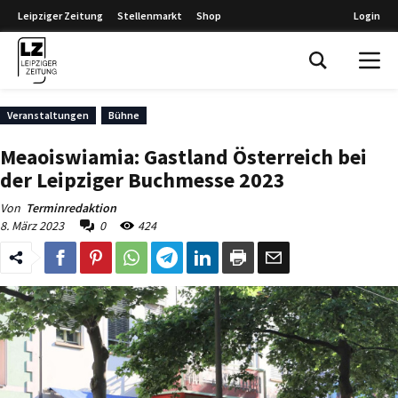
Leipziger Zeitung
Stellenmarkt
Shop
Login
Leipziger Zeitung
Veranstaltungen
Bühne
Meaoiswiamia: Gastland Österreich bei
der Leipziger Buchmesse 2023
Von
Terminredaktion
8. März 2023
0
424