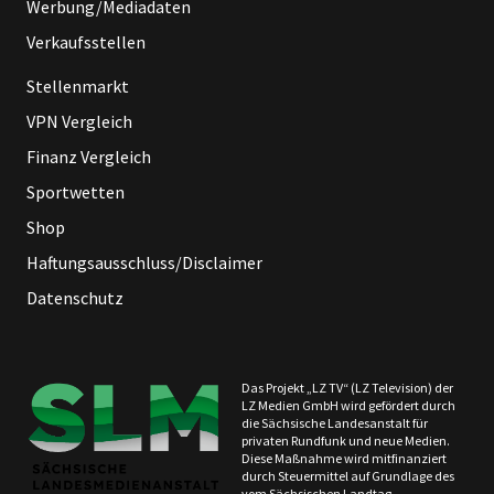
Werbung/Mediadaten
Verkaufsstellen
Stellenmarkt
VPN Vergleich
Finanz Vergleich
Sportwetten
Shop
Haftungsausschluss/Disclaimer
Datenschutz
Das Projekt „LZ TV“ (LZ Television) der
LZ Medien GmbH wird gefördert durch
die Sächsische Landesanstalt für
privaten Rundfunk und neue Medien.
Diese Maßnahme wird mitfinanziert
durch Steuermittel auf Grundlage des
vom Sächsischen Landtag