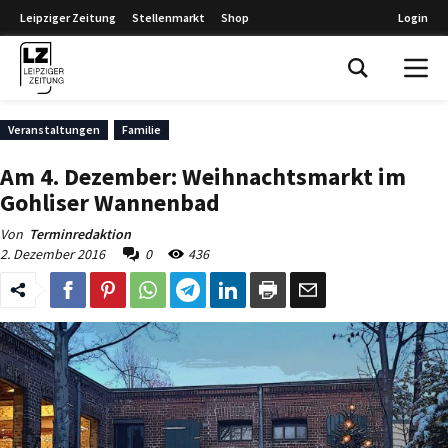
Leipziger Zeitung
Stellenmarkt
Shop
Login
Leipziger Zeitung
Veranstaltungen
Familie
Am 4. Dezember: Weihnachtsmarkt im
Gohliser Wannenbad
Von
Terminredaktion
2. Dezember 2016
0
436