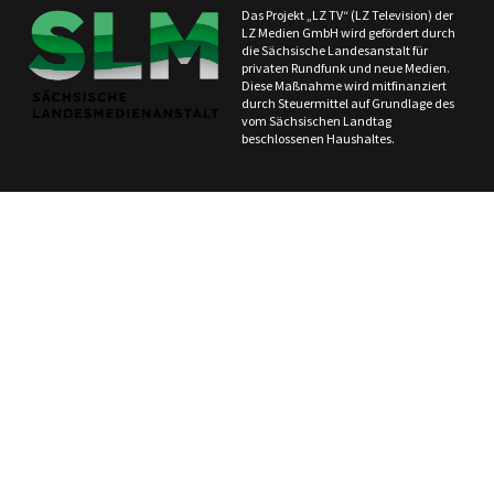
Das Projekt „LZ TV“ (LZ Television) der
LZ Medien GmbH wird gefördert durch
die Sächsische Landesanstalt für
privaten Rundfunk und neue Medien.
Diese Maßnahme wird mitfinanziert
durch Steuermittel auf Grundlage des
vom Sächsischen Landtag
beschlossenen Haushaltes.