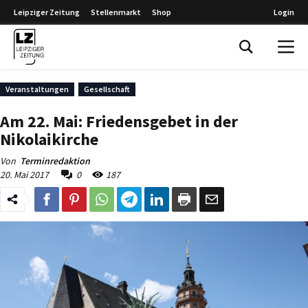
Leipziger Zeitung
Stellenmarkt
Shop
Login
Leipziger Zeitung
Veranstaltungen
Gesellschaft
Am 22. Mai: Friedensgebet in der
Nikolaikirche
Von
Terminredaktion
20. Mai 2017
0
187