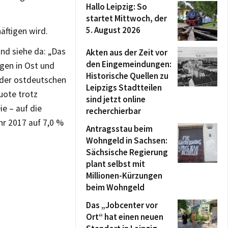
Hallo Leipzig: So
startet Mittwoch, der
5. August 2026
äftigen wird.
nd siehe da: „Das
Akten aus der Zeit vor
den Eingemeindungen:
gen in Ost und
Historische Quellen zu
 der ostdeutschen
Leipzigs Stadtteilen
quote trotz
sind jetzt online
e – auf die
recherchierbar
r 2017 auf 7,0 %
Antragsstau beim
Wohngeld in Sachsen:
Sächsische Regierung
plant selbst mit
Millionen-Kürzungen
beim Wohngeld
Das „Jobcenter vor
Ort“ hat einen neuen