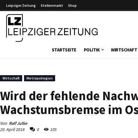
Leipziger Zeitung
Stellenmarkt
Shop
Leipziger Zeitung
STARTSEITE
POLITIK
WIRTSCHAFT
Wirtschaft
Metropolregion
Wird der fehlende Nachw
Wachstumsbremse im Os
Von
Ralf Julke
20. April 2018
0
105