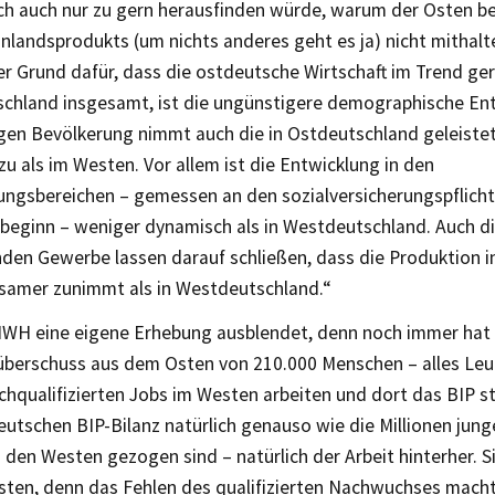
ich auch nur zu gern herausfinden würde, warum der Osten 
nlandsprodukts (um nichts anderes geht es ja) nicht mithalt
r Grund dafür, dass die ostdeutsche Wirtschaft im Trend ger
tschland insgesamt, ist die ungünstigere demographische Ent
igen Bevölkerung nimmt auch die in Ostdeutschland geleistet
u als im Westen. Vor allem ist die Entwicklung in den
tungsbereichen – gemessen an den sozialversicherungspflicht
beginn – weniger dynamisch als in Westdeutschland. Auch d
nden Gewerbe lassen darauf schließen, dass die Produktion 
samer zunimmt als in Westdeutschland.“
IWH eine eigene Erhebung ausblendet, denn noch immer hat
überschuss aus dem Osten von 210.000 Menschen – alles Leute
chqualifizierten Jobs im Westen arbeiten und dort das BIP st
eutschen BIP-Bilanz natürlich genauso wie die Millionen jun
n den Westen gezogen sind – natürlich der Arbeit hinterher. S
sten, denn das Fehlen des qualifizierten Nachwuchses macht