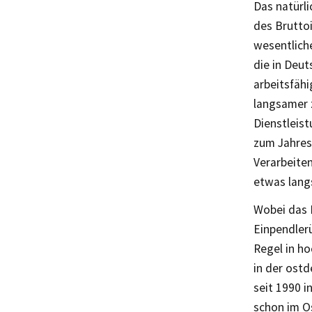
Das natürl
des Bruttoi
wesentliche
die in Deu
arbeitsfäh
langsamer z
Dienstleis
zum Jahres
Verarbeite
etwas lang
Wobei das 
Einpendler
Regel in ho
in der ostd
seit 1990 i
schon im O