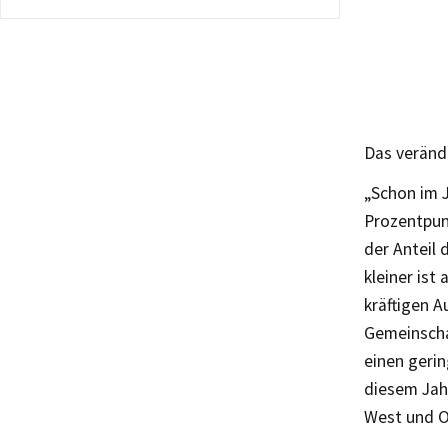
Das veränd
„Schon im 
Prozentpun
der Anteil
kleiner ist
kräftigen A
Gemeinscha
einen geri
diesem Jah
West und Os