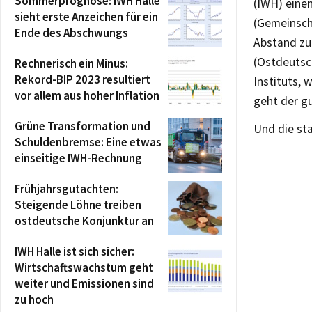
Sommerprognose: IWH Halle
(IWH) eine
sieht erste Anzeichen für ein
(Gemeinsch
Ende des Abschwungs
Abstand zu
(Ostdeutsc
Rechnerisch ein Minus:
Rekord-BIP 2023 resultiert
Instituts, 
vor allem aus hoher Inflation
geht der gu
Grüne Transformation und
Und die sta
Schuldenbremse: Eine etwas
einseitige IWH-Rechnung
Frühjahrsgutachten:
Steigende Löhne treiben
ostdeutsche Konjunktur an
IWH Halle ist sich sicher:
Wirtschaftswachstum geht
weiter und Emissionen sind
zu hoch