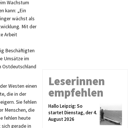
beim Wachstum
en kann: „Ein
inger wächst als
wicklung. Mit der
e Arbeit
ig Beschäftigten
ie Umsätze im
in Ostdeutschland
Leserinnen
 der Westen einen
empfehlen
, die in der
eigern. Sie fehlen
Hallo Leipzig: So
ger Menschen, die
startet Dienstag, der 4.
ie fehlen heute
August 2026
 sich gerade in