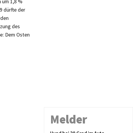
n um 1,8 %
9 dürfte der
rden
tzung des
rte: Dem Osten
Melder