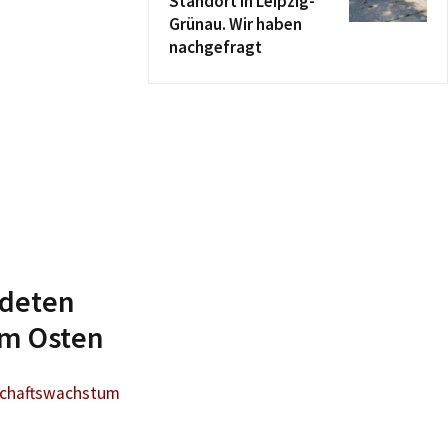
Standort in Leipzig-
Grünau. Wir haben
nachgefragt
ldeten
im Osten
schaftswachstum