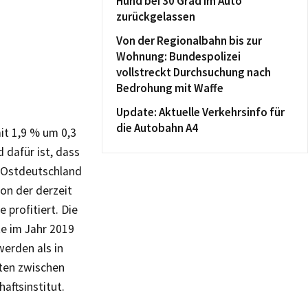
Hund bei 30 Grad im Auto
zurückgelassen
Von der Regionalbahn bis zur
Wohnung: Bundespolizei
vollstreckt Durchsuchung nach
Bedrohung mit Waffe
Update: Aktuelle Verkehrsinfo für
die Autobahn A4
it 1,9 % um 0,3
 dafür ist, dass
n Ostdeutschland
von der derzeit
profitiert. Die
te im Jahr 2019
erden als in
ten zwischen
aftsinstitut.