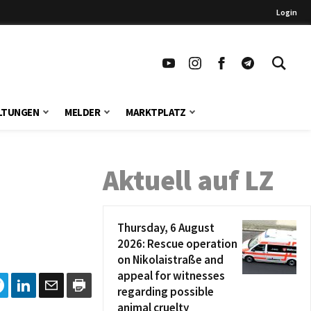
Login
LTUNGEN
MELDER
MARKTPLATZ
Aktuell auf LZ
Thursday, 6 August
2026: Rescue operation
on Nikolaistraße and
appeal for witnesses
regarding possible
animal cruelty