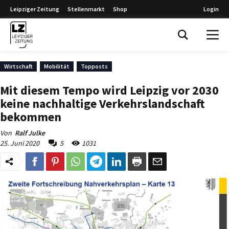
Leipziger Zeitung
Stellenmarkt
Shop
Login
Leipziger Zeitung
Wirtschaft
Mobilität
Topposts
Mit diesem Tempo wird Leipzig vor 2030
keine nachhaltige Verkehrslandschaft
bekommen
Von
Ralf Julke
25. Juni 2020
5
1031