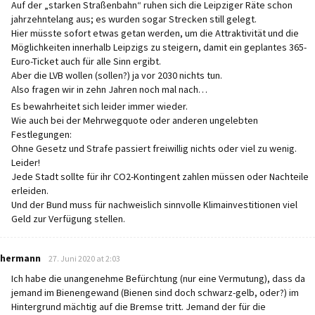
Auf der „starken Straßenbahn“ ruhen sich die Leipziger Räte schon
jahrzehntelang aus; es wurden sogar Strecken still gelegt.
Hier müsste sofort etwas getan werden, um die Attraktivität und die
Möglichkeiten innerhalb Leipzigs zu steigern, damit ein geplantes 365-
Euro-Ticket auch für alle Sinn ergibt.
Aber die LVB wollen (sollen?) ja vor 2030 nichts tun.
Also fragen wir in zehn Jahren noch mal nach…
Es bewahrheitet sich leider immer wieder.
Wie auch bei der Mehrwegquote oder anderen ungelebten
Festlegungen:
Ohne Gesetz und Strafe passiert freiwillig nichts oder viel zu wenig.
Leider!
Jede Stadt sollte für ihr CO2-Kontingent zahlen müssen oder Nachteile
erleiden.
Und der Bund muss für nachweislich sinnvolle Klimainvestitionen viel
Geld zur Verfügung stellen.
says:
hermann
27. Juni 2020 at 2:03
Ich habe die unangenehme Befürchtung (nur eine Vermutung), dass da
jemand im Bienengewand (Bienen sind doch schwarz-gelb, oder?) im
Hintergrund mächtig auf die Bremse tritt. Jemand der für die