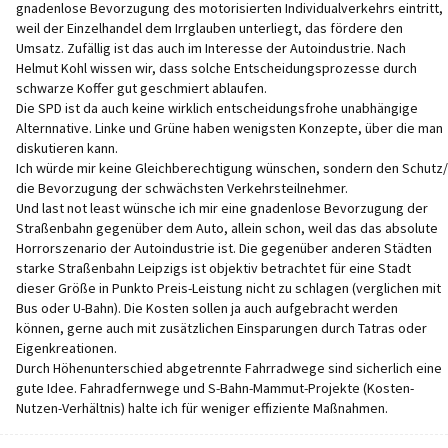
gnadenlose Bevorzugung des motorisierten Individualverkehrs eintritt,
weil der Einzelhandel dem Irrglauben unterliegt, das fördere den
Umsatz. Zufällig ist das auch im Interesse der Autoindustrie. Nach
Helmut Kohl wissen wir, dass solche Entscheidungsprozesse durch
schwarze Koffer gut geschmiert ablaufen.
Die SPD ist da auch keine wirklich entscheidungsfrohe unabhängige
Alternnative. Linke und Grüne haben wenigsten Konzepte, über die man
diskutieren kann.
Ich würde mir keine Gleichberechtigung wünschen, sondern den Schutz/
die Bevorzugung der schwächsten Verkehrsteilnehmer.
Und last not least wünsche ich mir eine gnadenlose Bevorzugung der
Straßenbahn gegenüber dem Auto, allein schon, weil das das absolute
Horrorszenario der Autoindustrie ist. Die gegenüber anderen Städten
starke Straßenbahn Leipzigs ist objektiv betrachtet für eine Stadt
dieser Größe in Punkto Preis-Leistung nicht zu schlagen (verglichen mit
Bus oder U-Bahn). Die Kosten sollen ja auch aufgebracht werden
können, gerne auch mit zusätzlichen Einsparungen durch Tatras oder
Eigenkreationen.
Durch Höhenunterschied abgetrennte Fahrradwege sind sicherlich eine
gute Idee. Fahradfernwege und S-Bahn-Mammut-Projekte (Kosten-
Nutzen-Verhältnis) halte ich für weniger effiziente Maßnahmen.