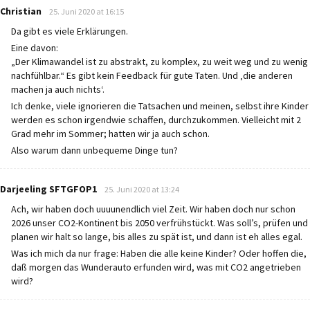
says:
Christian
25. Juni 2020 at 16:15
Da gibt es viele Erklärungen.
Eine davon:
„Der Klimawandel ist zu abstrakt, zu komplex, zu weit weg und zu wenig
nachfühlbar.“ Es gibt kein Feedback für gute Taten. Und ‚die anderen
machen ja auch nichts‘.
Ich denke, viele ignorieren die Tatsachen und meinen, selbst ihre Kinder
werden es schon irgendwie schaffen, durchzukommen. Vielleicht mit 2
Grad mehr im Sommer; hatten wir ja auch schon.
Also warum dann unbequeme Dinge tun?
says:
Darjeeling SFTGFOP1
25. Juni 2020 at 13:24
Ach, wir haben doch uuuunendlich viel Zeit. Wir haben doch nur schon
2026 unser CO2-Kontinent bis 2050 verfrühstückt. Was soll’s, prüfen und
planen wir halt so lange, bis alles zu spät ist, und dann ist eh alles egal.
Was ich mich da nur frage: Haben die alle keine Kinder? Oder hoffen die,
daß morgen das Wunderauto erfunden wird, was mit CO2 angetrieben
wird?