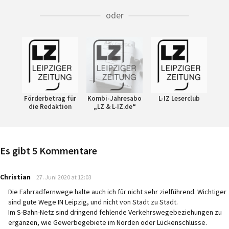
oder
Förderbetrag für
Kombi-Jahresabo
L-IZ Leserclub
die Redaktion
„LZ & L-IZ.de“
Es gibt 5 Kommentare
says:
Christian
27. Juni 2020 at 12:03
Die Fahrradfernwege halte auch ich für nicht sehr zielführend. Wichtiger
sind gute Wege IN Leipzig, und nicht von Stadt zu Stadt.
Im S-Bahn-Netz sind dringend fehlende Verkehrswegebeziehungen zu
ergänzen, wie Gewerbegebiete im Norden oder Lückenschlüsse.