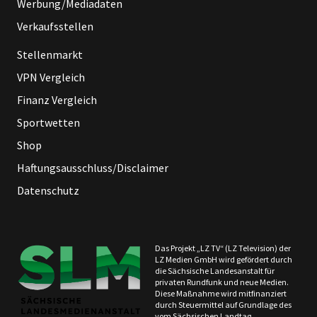
Werbung/Mediadaten
Verkaufsstellen
Stellenmarkt
VPN Vergleich
Finanz Vergleich
Sportwetten
Shop
Haftungsausschluss/Disclaimer
Datenschutz
Das Projekt „LZ TV“ (LZ Television) der
LZ Medien GmbH wird gefördert durch
die Sächsische Landesanstalt für
privaten Rundfunk und neue Medien.
Diese Maßnahme wird mitfinanziert
durch Steuermittel auf Grundlage des
vom Sächsischen Landtag