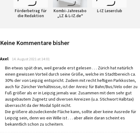
Förderbetrag für
Kombi-Jahresabo
L-IZ Leserclub
die Redaktion
„LZ & L-IZ.de“
Keine Kommentare bisher
says:
Axel
14. August 2021 at 14:01
Bin etwas spät dran, weil gerade erst gelesen . . . Zürich hat natürlich
einen gewissen Vorteil durch seine Größe, welche im Stadtbereich ca.
30% der von Leipzig entspricht. Zudem mit recht heftigen Parkkosten,
auch für Züricher Verhältnisse, ist der Anreiz für Bahn/Bus/Velo oder zu
Fuß größer als er in Leipzig jemals war. Zusammen mit dem sehr gut
ausgebautem Zugnetz und diversen Anreizen (u.a. Stichwort Halbtax)
überrascht da der Modal Split nicht.
Die größere abzudeckende Fläche kann, sollte aber keine Ausrede für
Leipzig sein, denn wo ein Wille ist . . . aber allein daran scheint es
bekanntlich schon zu scheitern.