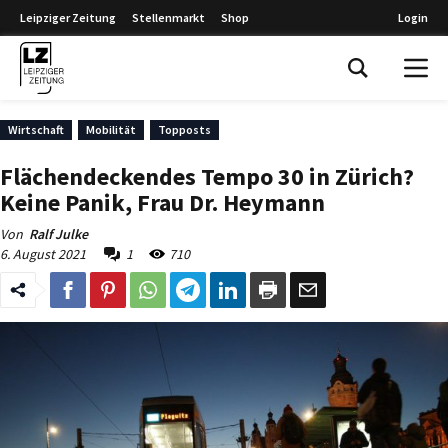
Leipziger Zeitung
Stellenmarkt
Shop
Login
Leipziger Zeitung
Wirtschaft
Mobilität
Topposts
Flächendeckendes Tempo 30 in Zürich?
Keine Panik, Frau Dr. Heymann
Von
Ralf Julke
6. August 2021
1
710