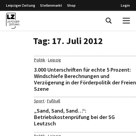
Leipziger Zeitung
Stellenmarkt
Shop
Login
Leipziger Zeitung
Tag:
17. Juli 2012
·
Politik
Leipzig
3.000 Unterschriften für echte 5 Prozent:
Windschiefe Berechnungen und
Verzögerung in der Förderpolitik der Freien
Szene
·
Sport
Fußball
„Sand, Sand, Sand…“:
Betriebskostenprüfung bei der SG
Leutzsch