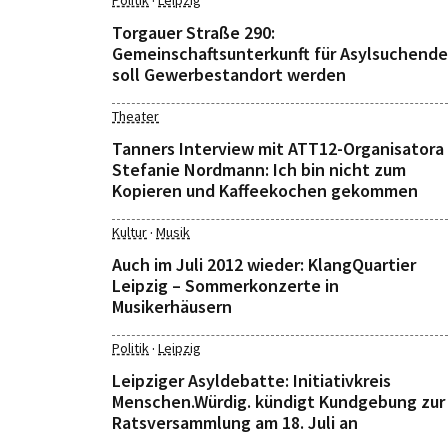
·
Politik
Leipzig
Torgauer Straße 290:
Gemeinschaftsunterkunft für Asylsuchende
soll Gewerbestandort werden
Theater
Tanners Interview mit ATT12-Organisatora
Stefanie Nordmann: Ich bin nicht zum
Kopieren und Kaffeekochen gekommen
·
Kultur
Musik
Auch im Juli 2012 wieder: KlangQuartier
Leipzig – Sommerkonzerte in
Musikerhäusern
·
Politik
Leipzig
Leipziger Asyldebatte: Initiativkreis
Menschen.Würdig. kündigt Kundgebung zur
Ratsversammlung am 18. Juli an