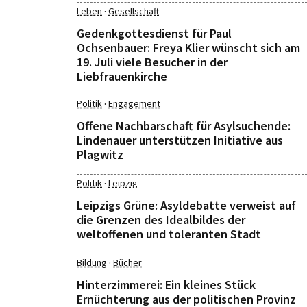
·
Leben
Gesellschaft
Gedenkgottesdienst für Paul
Ochsenbauer: Freya Klier wünscht sich am
19. Juli viele Besucher in der
Liebfrauenkirche
·
Politik
Engagement
Offene Nachbarschaft für Asylsuchende:
Lindenauer unterstützen Initiative aus
Plagwitz
·
Politik
Leipzig
Leipzigs Grüne: Asyldebatte verweist auf
die Grenzen des Idealbildes der
weltoffenen und toleranten Stadt
·
Bildung
Bücher
Hinterzimmerei: Ein kleines Stück
Ernüchterung aus der politischen Provinz