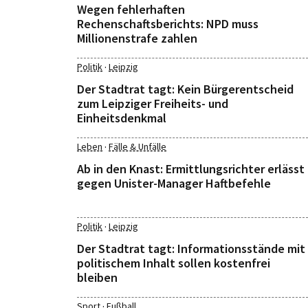
Wegen fehlerhaften
Rechenschaftsberichts: NPD muss
Millionenstrafe zahlen
·
Politik
Leipzig
Der Stadtrat tagt: Kein Bürgerentscheid
zum Leipziger Freiheits- und
Einheitsdenkmal
·
Leben
Fälle & Unfälle
Ab in den Knast: Ermittlungsrichter erlässt
gegen Unister-Manager Haftbefehle
·
Politik
Leipzig
Der Stadtrat tagt: Informationsstände mit
politischem Inhalt sollen kostenfrei
bleiben
·
Sport
Fußball