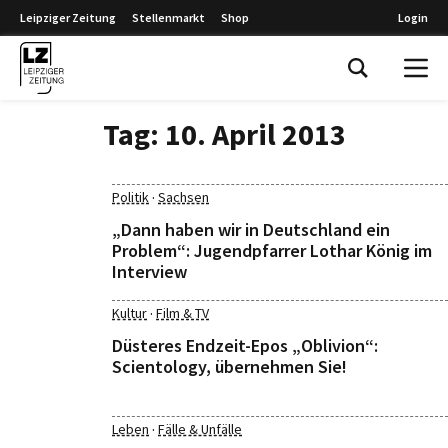
Leipziger Zeitung
Stellenmarkt
Shop
Login
Leipziger Zeitung
Tag:
10. April 2013
·
Politik
Sachsen
„Dann haben wir in Deutschland ein
Problem“: Jugendpfarrer Lothar König im
Interview
·
Kultur
Film & TV
Düsteres Endzeit-Epos „Oblivion“:
Scientology, übernehmen Sie!
·
Leben
Fälle & Unfälle