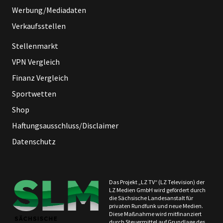
Werbung/Mediadaten
Verkaufsstellen
Stellenmarkt
VPN Vergleich
Finanz Vergleich
Sportwetten
Shop
Haftungsausschluss/Disclaimer
Datenschutz
Das Projekt „LZ TV“ (LZ Television) der
LZ Medien GmbH wird gefördert durch
die Sächsische Landesanstalt für
privaten Rundfunk und neue Medien.
Diese Maßnahme wird mitfinanziert
durch Steuermittel auf Grundlage des