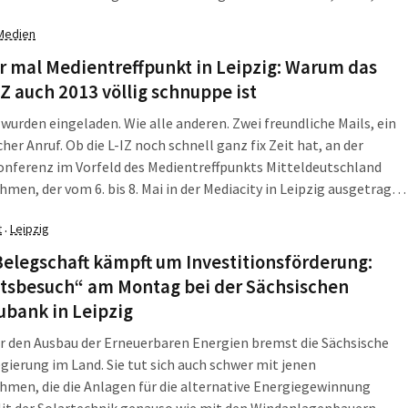
lbsthass und Hüftschmerzen. Aber auch eine Wanderung, die
Medien
e ans Ziel führte. "Nacht-Extrem" nannte sich diese Tour.
 mal Medientreffpunkt in Leipzig: Warum das
IZ auch 2013 völlig schnuppe ist
r wurden eingeladen. Wie alle anderen. Zwei freundliche Mails, ein
cher Anruf. Ob die L-IZ noch schnell ganz fix Zeit hat, an der
nferenz im Vorfeld des Medientreffpunkts Mitteldeutschland
hmen, der vom 6. bis 8. Mai in der Mediacity in Leipzig ausgetragen
t
Leipzig
·
e 2011. Der Medientreffpunkt ist eine Veranstaltung der Alten
elegschaft kämpft um Investitionsförderung:
itsbesuch“ am Montag bei der Sächsischen
ubank in Leipzig
r den Ausbau der Erneuerbaren Energien bremst die Sächsische
gierung im Land. Sie tut sich auch schwer mit jenen
men, die die Anlagen für die alternative Energiegewinnung