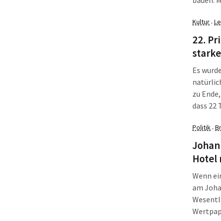
bauen. M
Deswegen
Kultur
Le
·
demonstr
in der U
22. Pr
stark
Es wurde
natürlic
zu Ende,
dass 22 
Fockebe
Politik
B
·
Herausf
Johann
Hotel
Wenn ein
am Johan
Wesentl
Wertpapi