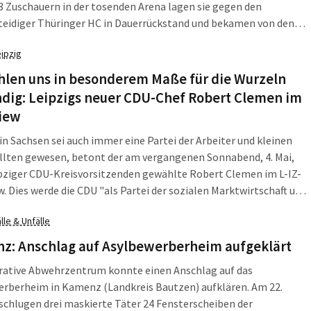
3 Zuschauern in der tosenden Arena lagen sie gegen den
teidiger Thüringer HC in Dauerrückstand und bekamen von den
m Ende stattliche sechs Minustore aufgetischt. Diese dürften den
eipzig
erinnen im Rückspiel am kommenden Sonntag schwer im Magen
hlen uns in besonderem Maße für die Wurzeln
ndig: Leipzigs neuer CDU-Chef Robert Clemen im
view
in Sachsen sei auch immer eine Partei der Arbeiter und kleinen
llten gewesen, betont der am vergangenen Sonnabend, 4. Mai,
ziger CDU-Kreisvorsitzenden gewählte Robert Clemen im L-IZ-
w. Dies werde die CDU "als Partei der sozialen Marktwirtschaft und
alen Ausgleichs" auch bleiben, so der 45-jährige
lle & Unfälle
sabgeordnete.
z: Anschlag auf Asylbewerberheim aufgeklärt
rative Abwehrzentrum konnte einen Anschlag auf das
erberheim in Kamenz (Landkreis Bautzen) aufklären. Am 22.
schlugen drei maskierte Täter 24 Fensterscheiben der