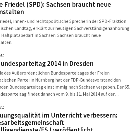
e Friedel (SPD): Sachsen braucht neue
nstalten
riedel, innen- und rechtspolitische Sprecherin der SPD-Fraktion
sischen Landtag, erklärt zur heutigen Sachverständigenanhörung
 Haftplatzbedarf in Sachsen: Sachsen braucht neue
alten.
er
undesparteitag 2014 in Dresden
e des Außerordentlichen Bundesparteitages der Freien
tischen Partei in Nürnberg hat der FDP-Bundesvorstand den
en Bundesparteitag einstimmig nach Sachsen vergeben. Der 65.
esparteitag findet danach vom 9. bis 11. Mai 2014 auf der
 Messe statt. Zuletzt war der FDP-Bundesparteitag im Jahr 2004
er
den und damit in Sachsen zusammengekommen.
uungsqualität im Unterricht verbessern:
sarbeitsgemeinschaft
illigendienste/FSJ veröffentlicht