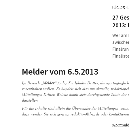
noch der
Bildung
·
lassen u
Grundstü
27 Ge
2013: 
Wer am 
zwischen
Finalrun
Finalist
ausgewä
Melder vom 6.5.2013
"Risikoa
Im Bereich
„Melder“
finden Sie Inhalte Dritter, die uns tagtägli
vorenthalten wollen. Es handelt sich also um aktuelle, redaktionel
Mitteilungen Dritter. Welche damit stets durchgehende Zitate der
darstellen.
Für die Inhalte sind allein die Übersender der Mitteilungen veran
dazu wenden Sie sich gern an
redaktion@l-iz.de
oder kontaktieren
Wortmeld