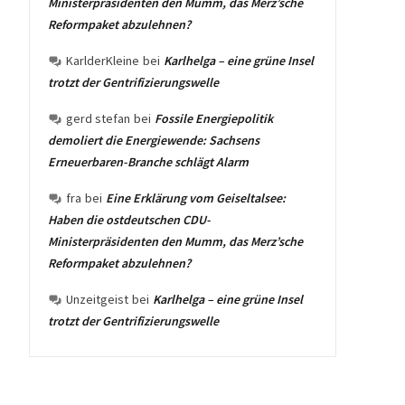
Ministerpräsidenten den Mumm, das Merz’sche
Reformpaket abzulehnen?
KarlderKleine
bei
Karlhelga – eine grüne Insel
trotzt der Gentrifizierungswelle
gerd stefan
bei
Fossile Energiepolitik
demoliert die Energiewende: Sachsens
Erneuerbaren-Branche schlägt Alarm
fra
bei
Eine Erklärung vom Geiseltalsee:
Haben die ostdeutschen CDU-
Ministerpräsidenten den Mumm, das Merz’sche
Reformpaket abzulehnen?
Unzeitgeist
bei
Karlhelga – eine grüne Insel
trotzt der Gentrifizierungswelle