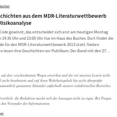
 alte Stadtrat, auf dem Grundstück ein Parkhaus errichten zu
Bücher
nd das Liegenschaftsamt kaufte dafür extra noch ein kleines
ck an der Johannisgasse an.
schichten aus dem MDR-Literaturwettbewerb
Risikoanalyse
Ende gewinnt, das entscheidet sich erst am heutigen Montag
 19.35 Uhr und 23.00 Uhr live im Haus des Buches. Dort findet die
de für den MDR-Literaturwettbewerb 2013 statt. Sieben
en lesen ihre Geschichten vor Publikum. Der Band mit den 27
hlten Geschichten zum 2013er Wettbewerb liegt schon vor:
nalyse".
ch auf den verschiedensten Wegen erreichen und die wir unseren Lesern nicht
l nicht bearbeitete und auf ihren Wahrheitsgehalt hin nicht überprüfte
 namentlich genannten Absender außerhalb unseres redaktionellen Bereiches
twortlich, die Redaktion macht sich die Aussagen nicht zu eigen. Bei Fragen
 den Versender der Informationen.
er