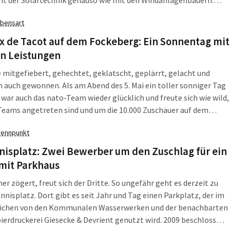
it der Solartechnik genauso wie mit den Windanlagenbauern.
 gibt es heute eine besondere Demonstration: Ab 10.30 Uhr
bensart
ieren die Beschäftigten des Leipziger Windturmherstellers SIAG
niversitätsstraße.
ix de Tacot auf dem Fockeberg: Ein Sonnentag mit
en Leistungen
 mitgefiebert, gehechtet, geklatscht, geplärrt, gelacht und
h auch gewonnen. Als am Abend des 5. Mai ein toller sonniger Tag
 war auch das nato-Team wieder glücklich und freute sich wie wild,
Teams angetreten sind und um die 10.000 Zuschauer auf dem
rg anwesend waren. Dabei waren alte Bekannte, aber auch neue
rennpunkt
orderer.
isplatz: Zwei Bewerber um den Zuschlag für ein
 mit Parkhaus
er zögert, freut sich der Dritte. So ungefähr geht es derzeit zu
nisplatz. Dort gibt es seit Jahr und Tag einen Parkplatz, der im
ichen von den Kommunalen Wasserwerken und der benachbarten
erdruckerei Giesecke & Devrient genutzt wird. 2009 beschloss