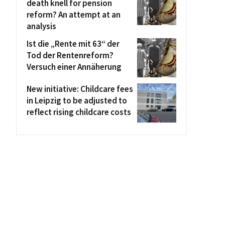
death knell for pension
reform? An attempt at an
analysis
Ist die „Rente mit 63“ der
Tod der Rentenreform?
Versuch einer Annäherung
New initiative: Childcare fees
in Leipzig to be adjusted to
reflect rising childcare costs