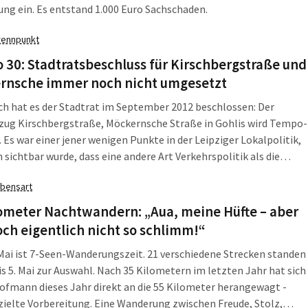
ung ein. Es entstand 1.000 Euro Sachschaden.
rennpunkt
30: Stadtratsbeschluss für Kirschbergstraße und
rnsche immer noch nicht umgesetzt
ch hat es der Stadtrat im September 2012 beschlossen: Der
zug Kirschbergstraße, Möckernsche Straße in Gohlis wird Tempo-
 Es war einer jener wenigen Punkte in der Leipziger Lokalpolitik,
 sichtbar wurde, dass eine andere Art Verkehrspolitik als die
ehandhabte möglich ist. Nicht in allen Straßen muss gerast
bensart
Nicht jede Nebenstraße darf zur Entlastungsstraße für
ssen werden. Doch im Mai 2013 ist noch alles beim Alten.
ometer Nachtwandern: „Aua, meine Hüfte – aber
ch eigentlich nicht so schlimm!“
ai ist 7-Seen-Wanderungszeit. 21 verschiedene Strecken standen
is 5. Mai zur Auswahl. Nach 35 Kilometern im letzten Jahr hat sich
fmann dieses Jahr direkt an die 55 Kilometer herangewagt -
ielte Vorbereitung. Eine Wanderung zwischen Freude, Stolz,