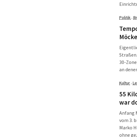
Einricht
Politik
B
·
Tempo 
Möcke
Eigentli
Straßen
30-Zone.
an denen
bisher g
Kultur
Le
·
werden. 
Haupttra
55 Kil
war do
Anfang M
vom 3. b
Marko Ho
ohne gez