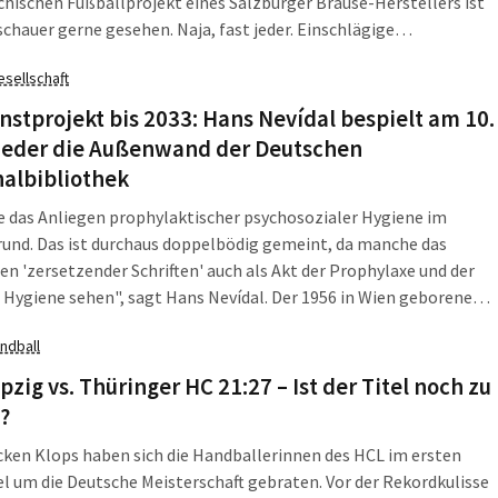
chischen Fußballprojekt eines Salzburger Brause-Herstellers ist
schauer gerne gesehen. Naja, fast jeder. Einschlägige
leidung ist ab sofort im Zentralstadion ausdrücklich
esellschaft
cht. Diese Order ergeht seitens der Rasenballer nicht ganz
 gerade jetzt. Am Mittwoch (Anstoß 18 Uhr) empfangen sie den 1.
nstprojekt bis 2033: Hans Nevídal bespielt am 10.
ieder die Außenwand der Deutschen
nalbibliothek
e das Anliegen prophylaktischer psychosozialer Hygiene im
und. Das ist durchaus doppelbödig gemeint, da manche das
en 'zersetzender Schriften' auch als Akt der Prophylaxe und der
 Hygiene sehen", sagt Hans Nevídal. Der 1956 in Wien geborene
ünstler erforscht in seiner Arbeit soziale Prozesse wie auch das
ndball
ld experimenteller Druckprozesse. Am 10. Mai tritt er wieder in
in Aktion.
pzig vs. Thüringer HC 21:27 – Ist der Titel noch zu
?
cken Klops haben sich die Handballerinnen des HCL im ersten
el um die Deutsche Meisterschaft gebraten. Vor der Rekordkulisse