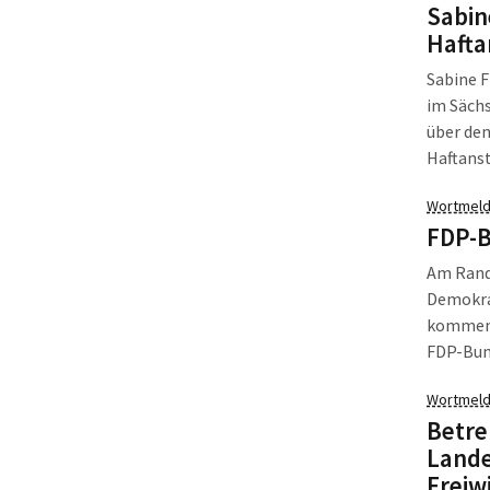
Sabin
Hafta
Sabine F
im Säch
über den
Haftanst
Wortmeld
FDP-B
Am Rand
Demokra
kommend
FDP-Bund
Dresdner
Wortmeld
in Dres
Betre
Lande
Freiw