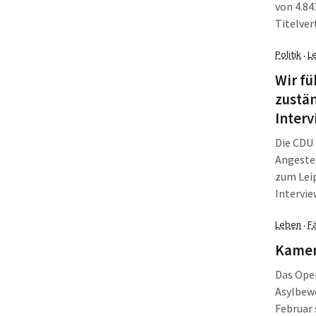
von 4.84
Titelver
Gästen a
Politik
L
·
Leipzig
liegen.
Wir fü
zustä
Inter
Die CDU 
Angeste
zum Leip
Intervie
des sozi
Leben
Fä
·
Landtag
Kamen
Das Ope
Asylbew
Februar 