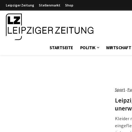
Leipziger Zeitung
Stellenmarkt
Shop
Leipziger Zeitung
STARTSEITE
POLITIK
WIRTSCHAFT
Sport
Fu
·
Leipzi
unerw
Kleider 
eingefle