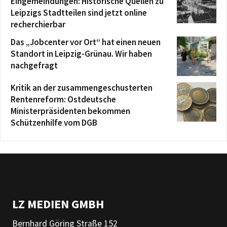
Eingemeindungen: Historische Quellen zu
Leipzigs Stadtteilen sind jetzt online
recherchierbar
Das „Jobcenter vor Ort“ hat einen neuen
Standort in Leipzig-Grünau. Wir haben
nachgefragt
Kritik an der zusammengeschusterten
Rentenreform: Ostdeutsche
Ministerpräsidenten bekommen
Schützenhilfe vom DGB
LZ MEDIEN GMBH
Bernhard Göring Straße 152