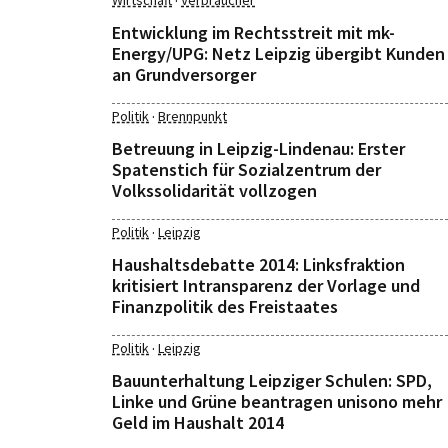
·
Wirtschaft
Verbraucher
Entwicklung im Rechtsstreit mit mk-
Energy/UPG: Netz Leipzig übergibt Kunden
an Grundversorger
·
Politik
Brennpunkt
Betreuung in Leipzig-Lindenau: Erster
Spatenstich für Sozialzentrum der
Volkssolidarität vollzogen
·
Politik
Leipzig
Haushaltsdebatte 2014: Linksfraktion
kritisiert Intransparenz der Vorlage und
Finanzpolitik des Freistaates
·
Politik
Leipzig
Bauunterhaltung Leipziger Schulen: SPD,
Linke und Grüne beantragen unisono mehr
Geld im Haushalt 2014