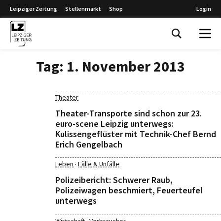
Leipziger Zeitung
Stellenmarkt
Shop
Login
Leipziger Zeitung
Tag:
1. November 2013
Theater
Theater-Transporte sind schon zur 23.
euro-scene Leipzig unterwegs:
Kulissengeflüster mit Technik-Chef Bernd
Erich Gengelbach
·
Leben
Fälle & Unfälle
Polizeibericht: Schwerer Raub,
Polizeiwagen beschmiert, Feuerteufel
unterwegs