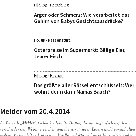
·
Bildung
Forschung
Ärger oder Schmerz: Wie verarbeitet das
Gehirn von Babys Gesichtsausdrücke?
·
Politik
Kassensturz
Osterpreise im Supermarkt: Billige Eier,
teurer Fisch
·
Bildung
Bücher
Das größte aller Rätsel entschlüsselt: Wer
wohnt denn da in Mamas Bauch?
Melder vom 20.4.2014
Im Bereich
„Melder“
finden Sie Inhalte Dritter, die uns tagtäglich auf den
verschiedensten Wegen erreichen und die wir unseren Lesern nicht vorenthalten
wollen. Es handelt sich also um aktuelle, redaktionell nicht bearbeitete und auf