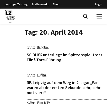
Leipziger Zeitung
Stellenmarkt
Shop
Login
Leipziger Zeitung
Tag:
20. April 2014
·
Sport
Handball
SC DHfK unterliegt im Spitzenspiel trotz
Fünf-Tore-Führung
·
Sport
Fußball
RB Leipzig auf dem Weg in 2. Liga: „Wir
waren ab der ersten Sekunde sehr, sehr
motiviert“
·
Kultur
Film & TV