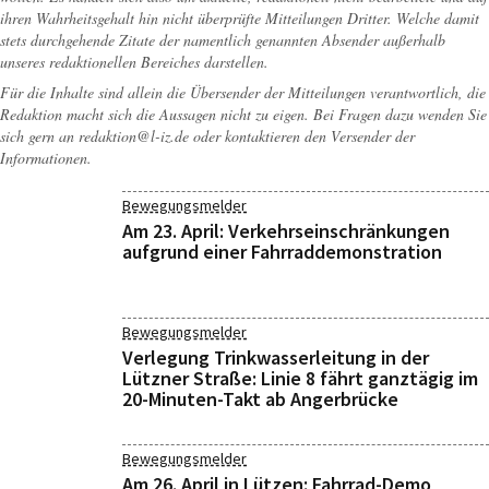
ihren Wahrheitsgehalt hin nicht überprüfte Mitteilungen Dritter. Welche damit
stets durchgehende Zitate der namentlich genannten Absender außerhalb
unseres redaktionellen Bereiches darstellen.
Für die Inhalte sind allein die Übersender der Mitteilungen verantwortlich, die
Redaktion macht sich die Aussagen nicht zu eigen. Bei Fragen dazu wenden Sie
sich gern an
redaktion@l-iz.de
oder kontaktieren den Versender der
Informationen.
Bewegungsmelder
Am 23. April: Verkehrseinschränkungen
aufgrund einer Fahrraddemonstration
Bewegungsmelder
Verlegung Trinkwasserleitung in der
Lützner Straße: Linie 8 fährt ganztägig im
20-Minuten-Takt ab Angerbrücke
Bewegungsmelder
Am 26. April in Lützen: Fahrrad-Demo