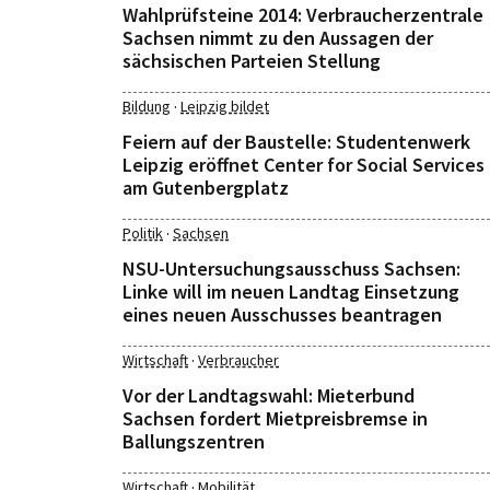
Wahlprüfsteine 2014: Verbraucherzentrale
Sachsen nimmt zu den Aussagen der
sächsischen Parteien Stellung
·
Bildung
Leipzig bildet
Feiern auf der Baustelle: Studentenwerk
Leipzig eröffnet Center for Social Services
am Gutenbergplatz
·
Politik
Sachsen
NSU-Untersuchungsausschuss Sachsen:
Linke will im neuen Landtag Einsetzung
eines neuen Ausschusses beantragen
·
Wirtschaft
Verbraucher
Vor der Landtagswahl: Mieterbund
Sachsen fordert Mietpreisbremse in
Ballungszentren
·
Wirtschaft
Mobilität