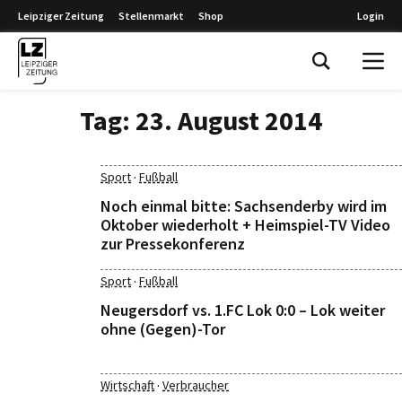
Leipziger Zeitung
Stellenmarkt
Shop
Login
Leipziger Zeitung
Tag:
23. August 2014
·
Sport
Fußball
Noch einmal bitte: Sachsenderby wird im
Oktober wiederholt + Heimspiel-TV Video
zur Pressekonferenz
·
Sport
Fußball
Neugersdorf vs. 1.FC Lok 0:0 – Lok weiter
ohne (Gegen)-Tor
·
Wirtschaft
Verbraucher