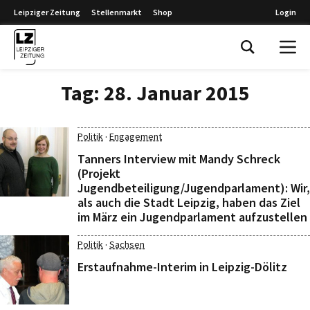
Leipziger Zeitung
Stellenmarkt
Shop
Login
Leipziger Zeitung
Tag:
28. Januar 2015
·
Politik
Engagement
Tanners Interview mit Mandy Schreck
(Projekt
Jugendbeteiligung/Jugendparlament): Wir,
als auch die Stadt Leipzig, haben das Ziel
im März ein Jugendparlament aufzustellen
·
Politik
Sachsen
Erstaufnahme-Interim in Leipzig-Dölitz