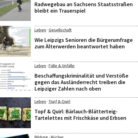
Radwegebau an Sachsens Staatsstraßen
bleibt ein Trauerspiel
·
Leben
Gesellschaft
Wie Leipzigs Senioren die Bürgerumfrage
zum Älterwerden beantwortet haben
·
Leben
Fälle & Unfälle
Beschaffungskriminalität und Verstöße
gegen das Ausländerrecht treiben die
Leipziger Zahlen nach oben
·
Leben
Topf & Quirl
Topf & Quirl: Bärlauch-Blätterteig-
Tartelettes mit Frischkäse und Erbsen
·
Bildung
Bücher