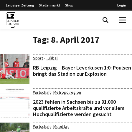
Leipziger Zeitung
Stellenmarkt
Shop
Login
Leipziger Zeitung
Tag:
8. April 2017
·
Sport
Fußball
RB Leipzig – Bayer Leverkusen 1:0: Poulsen
bringt das Stadion zur Explosion
·
Wirtschaft
Metropolregion
2023 fehlen in Sachsen bis zu 91.000
qualifizierte Arbeitskräfte und vor allem
Hochqualifizierte werden gesucht
·
Wirtschaft
Mobilität