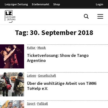
Leipziger Zeitung
Stellenmarkt
Shop
Login
Leipziger Zeitung
Tag:
30. September 2018
·
Kultur
Musik
Ticketverlosung: Show de Tango
Argentino
·
Leben
Gesellschaft
Über die wohltätige Arbeit von TiMMi
ToHelp e.V.
·
Sport
Fußball