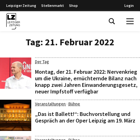
Leipziger Zeitung
Stellenmarkt
Shop
Login
Leipziger Zeitung
Tag:
21. Februar 2022
Der Tag
Montag, der 21. Februar 2022: Nervenkrieg
um die Ukraine, ernüchternde Bilanz nach
knapp zwei Jahren Einwanderungsgesetz,
neuer Impfstoff verfügbar
·
Veranstaltungen
Bühne
„Das ist Ballett!“: Buchvorstellung und
Gespräch an der Oper Leipzig am 19. März