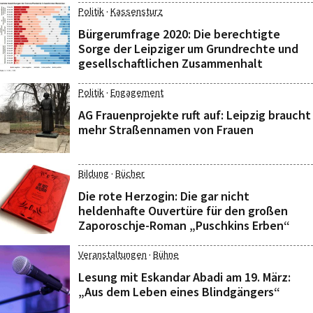
·
Politik
Kassensturz
Bürgerumfrage 2020: Die berechtigte
Sorge der Leipziger um Grundrechte und
gesellschaftlichen Zusammenhalt
·
Politik
Engagement
AG Frauenprojekte ruft auf: Leipzig braucht
mehr Straßennamen von Frauen
·
Bildung
Bücher
Die rote Herzogin: Die gar nicht
heldenhafte Ouvertüre für den großen
Zaporoschje-Roman „Puschkins Erben“
·
Veranstaltungen
Bühne
Lesung mit Eskandar Abadi am 19. März:
„Aus dem Leben eines Blindgängers“