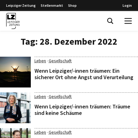
Leipziger Zeitung
Stellenmarkt
Shop
Login
Leipziger Zeitung
Tag:
28. Dezember 2022
·
Leben
Gesellschaft
Wenn Leipziger/-innen träumen: Ein
sicherer Ort ohne Angst und Verurteilung
·
Leben
Gesellschaft
Wenn Leipziger/-innen träumen: Träume
sind keine Schäume
·
Leben
Gesellschaft