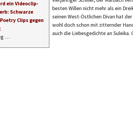
vierjähriger Schiller, der Marbach ver
rd ein Videoclip-
besten Willen nicht mehr als ein Dre
erb: Schwarze
seinen West-Östlichen Divan hat der
 Poetry Clips gegen
wohl doch schon mit zitternder Han
g
auch die Liebesgedichte an Suleika.
ieg …