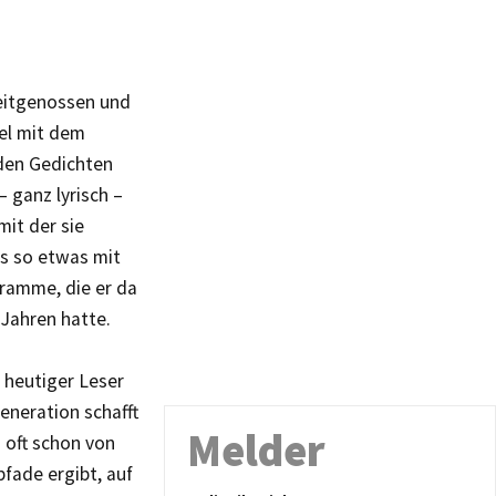
Zeitgenossen und
el mit dem
 den Gedichten
 ganz lyrisch –
mit der sie
ss so etwas mit
gramme, die er da
 Jahren hatte.
 heutiger Leser
eneration schafft
Melder
 oft schon von
fade ergibt, auf