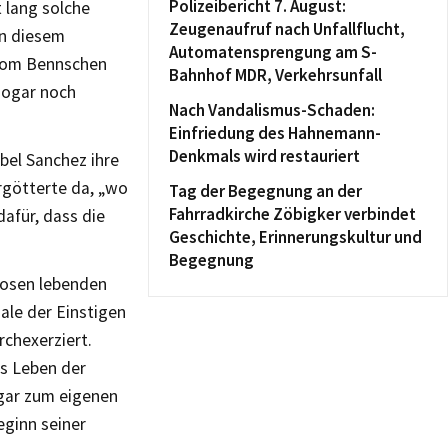
Polizeibericht 7. August:
 lang solche
Zeugenaufruf nach Unfallflucht,
in diesem
Automatensprengung am S-
 vom Bennschen
Bahnhof MDR, Verkehrsunfall
sogar noch
Nach Vandalismus-Schaden:
Einfriedung des Hahnemann-
Denkmals wird restauriert
bel Sanchez ihre
rgötterte da, „wo
Tag der Begegnung an der
Fahrradkirche Zöbigker verbindet
afür, dass die
Geschichte, Erinnerungskultur und
Begegnung
mosen lebenden
ale der Einstigen
rchexerziert.
as Leben der
 gar zum eigenen
ginn seiner