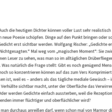
Auch die heutigen Dichter können voller Lust sehr realistisch
h neue Poesie schöpfen. Dinge auf den Punkt bringen oder so
Gedicht erst sichtbar werden. Wolfgang Rischer: „Gedichte 
Nichtgesagten.“ Mal weg vom „magischen Moment“: Sie zw
en Leser zu sehen, was man so im alltäglichen Drüberflieg
 Was natürlich die Frage stellt: Gibt es noch genügend Mensc
noch so konzentrieren können auf das zum Vers Komprimierte
esen ist, weil es – anders als das tägliche mediale Gewäsch – i
 Verhüllte sichtbar macht, unter der Oberfläche das Verwirre
Oder werden Gedichte einfach aussterben, weil die Rezeption
den immer flüchtiger und oberflächlicher wird?
e man durchaus anreißen darf, wenn schon mal von Marmor di