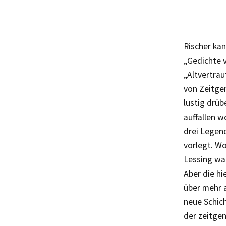
Rischer kan
„Gedichte 
„Altvertra
von Zeitgen
lustig drüb
auffallen 
drei Legend
vorlegt. Wo
Lessing war
Aber die hi
über mehr a
neue Schic
der zeitgen