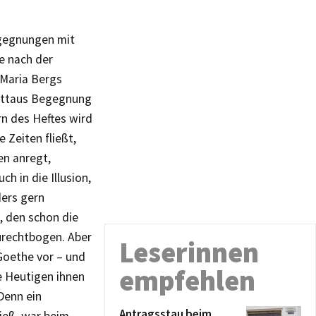
egegnungen mit
e nach der
Maria Bergs
ittaus Begegnung
n des Heftes wird
e Zeiten fließt,
n anregt,
h in die Illusion,
ders gern
, den schon die
urechtbogen. Aber
Leserinnen
Goethe vor – und
empfehlen
e Heutigen ihnen
Denn ein
Antragsstau beim