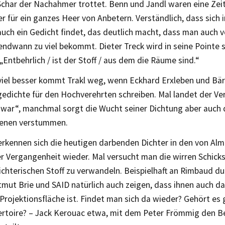
Schar der Nachahmer trottet. Benn und Jandl waren eine Zeit
 für ein ganzes Heer von Anbetern. Verständlich, dass sich 
uch ein Gedicht findet, das deutlich macht, dass man auch
endwann zu viel bekommt. Dieter Treck wird in seine Pointe 
 „Entbehrlich / ist der Stoff / aus dem die Räume sind.“
 viel besser kommt Trakl weg, wenn Eckhard Erxleben und Bär
dichte für den Hochverehrten schreiben. Mal landet der Ve
 war“, manchmal sorgt die Wucht seiner Dichtung aber auch d
enen verstummen.
rkennen sich die heutigen darbenden Dichter in den von Al
r Vergangenheit wieder. Mal versucht man die wirren Schicks
ichterischen Stoff zu verwandeln. Beispielhaft an Rimbaud du
mut Brie und SAID natürlich auch zeigen, dass ihnen auch d
Projektionsfläche ist. Findet man sich da wieder? Gehört es
rtoire? – Jack Kerouac etwa, mit dem Peter Frömmig den Be