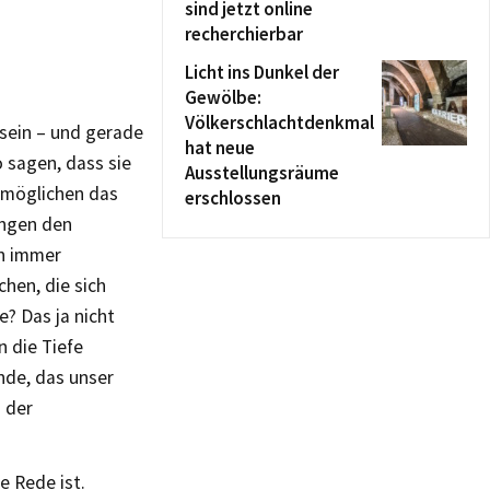
sind jetzt online
recherchierbar
Licht ins Dunkel der
Gewölbe:
Völkerschlachtdenkmal
 sein – und gerade
hat neue
 sagen, dass sie
Ausstellungsräume
ermöglichen das
erschlossen
ingen den
en immer
hen, die sich
? Das ja nicht
n die Tiefe
nde, das unser
 der
e Rede ist.