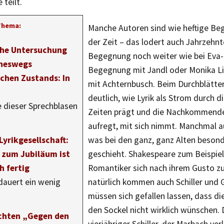
 teilt.
Thema:
Manche Autoren sind wie heftige B
der Zeit – das lodert auch Jahrzehnt
sche Untersuchung
Begegnung noch weiter wie bei Eva-
ineswegs
Begegnung mit Jandl oder Monika L
chen Zustands: In
mit Achternbusch. Beim Durchblätter
deutlich, wie Lyrik als Strom durch di
ne dieser Sprechblasen
Zeiten prägt und die Nachkommende
aufregt, mit sich nimmt. Manchmal auc
Lyrikgesellschaft:
was bei den ganz, ganz Alten beson
 zum Jubiläum ist
geschieht. Shakespeare zum Beispiel
h fertig
Romantiker sich nach ihrem Gusto z
auert ein wenig
natürlich kommen auch Schiller und 
müssen sich gefallen lassen, dass di
den Sockel nicht wirklich wünschen. 
chten „Gegen den