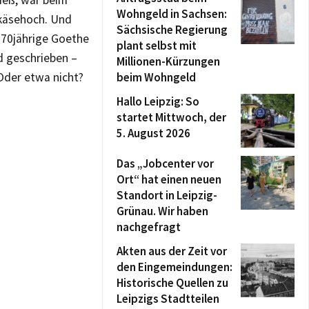
ließ, war beim
Wohngeld in Sachsen:
ikäsehoch. Und
Sächsische Regierung
 70jährige Goethe
plant selbst mit
d geschrieben –
Millionen-Kürzungen
 Oder etwa nicht?
beim Wohngeld
Hallo Leipzig: So
startet Mittwoch, der
5. August 2026
Das „Jobcenter vor
Ort“ hat einen neuen
Standort in Leipzig-
Grünau. Wir haben
nachgefragt
Akten aus der Zeit vor
den Eingemeindungen:
Historische Quellen zu
Leipzigs Stadtteilen