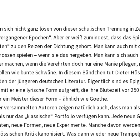
n sich nicht ganz lösen von dieser schulischen Trennung in 
vergangener Epochen“. Aber er weiß zumindest, dass das Spi
uten“ zu den Reizen der Dichtung gehört. Man kann auch mit
ossen spielen – wenn sie das hergeben. Man kann sich auch –
er machen, wenn die Verehrten doch nur eine Manie pflegen, 
wollen wie bunte Schwäne. In diesem Bändchen tut Dieter Hö
en der jüngeren deutschen Literatur. Eigentlich sind es Epi
mit er eine lyrische Form aufgreift, die ihre Blütezeit vor 250
 ein Meister dieser Form – ähnlich wie Goethe.
er versammelten Autoren zeigen natürlich auch, dass man als
ls nur das „klassische“ Portfolio verfügen kann. Jede neue G
hten, neue Formen, neue Experimente. Manche davon werden
össischen Kritik kanonisiert. Was dann wieder neue Trampelp