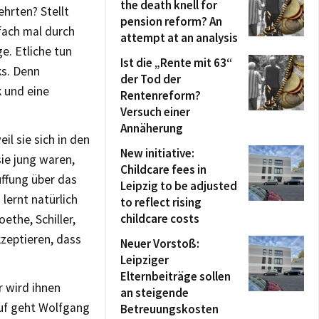
the death knell for
hrten? Stellt
pension reform? An
nfach mal durch
attempt at an analysis
e. Etliche tun
Ist die „Rente mit 63“
ks. Denn
der Tod der
k und eine
Rentenreform?
Versuch einer
Annäherung
l sie sich in den
New initiative:
ie jung waren,
Childcare fees in
üffung über das
Leipzig to be adjusted
lernt natürlich
to reflect rising
childcare costs
ethe, Schiller,
zeptieren, dass
Neuer Vorstoß:
Leipziger
Elternbeiträge sollen
r wird ihnen
an steigende
rauf geht Wolfgang
Betreuungskosten