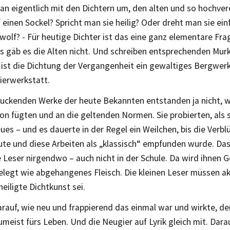
n eigentlich mit den Dichtern um, den alten und so hochvere
 einen Sockel? Spricht man sie heilig? Oder dreht man sie ei
wolf? - Für heutige Dichter ist das eine ganz elementare Frag
als gäb es die Alten nicht. Und schreiben entsprechenden Mur
 ist die Dichtung der Vergangenheit ein gewaltiges Bergwer
ierwerkstatt.
uckenden Werke der heute Bekannten entstanden ja nicht, wei
n fügten und an die geltenden Normen. Sie probierten, als s
ues – und es dauerte in der Regel ein Weilchen, bis die Verbl
te und diese Arbeiten als „klassisch“ empfunden wurde. Das 
 Leser nirgendwo – auch nicht in der Schule. Da wird ihnen Go
elegt wie abgehangenes Fleisch. Die kleinen Leser müssen ak
eiligte Dichtkunst sei.
arauf, wie neu und frappierend das einmal war und wirkte, de
Zumeist fürs Leben. Und die Neugier auf Lyrik gleich mit. Da