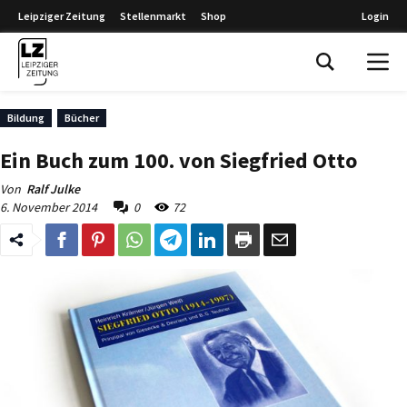
Leipziger Zeitung
Stellenmarkt
Shop
Login
Leipziger Zeitung
Bildung
Bücher
Ein Buch zum 100. von Siegfried Otto
Von
Ralf Julke
6. November 2014
0
72