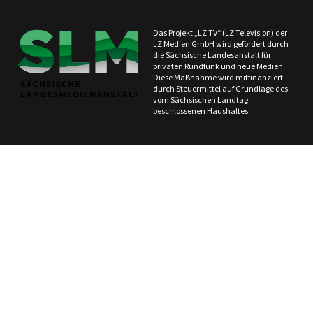
Das Projekt „LZ TV“ (LZ Television) der
LZ Medien GmbH wird gefördert durch
die Sächsische Landesanstalt für
privaten Rundfunk und neue Medien.
Diese Maßnahme wird mitfinanziert
durch Steuermittel auf Grundlage des
vom Sächsischen Landtag
beschlossenen Haushaltes.