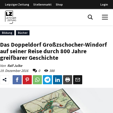
Leipziger Zeitung
Stellenmarkt
Shop
Login
Leipziger Zeitung
Bildung
Bücher
Das Doppeldorf Großzschocher-Windorf
auf seiner Reise durch 800 Jahre
greifbarer Geschichte
Von
Ralf Julke
19. Dezember 2016
0
388