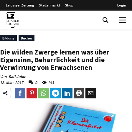
Leipziger Zeitung
Stellenmarkt
Shop
Login
Leipziger Zeitung
Bildung
Bücher
Die wilden Zwerge lernen was über
Eigensinn, Beharrlichkeit und die
Verwirrung von Erwachsenen
Von
Ralf Julke
18. März 2017
0
143