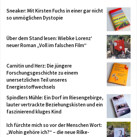
Sneaker: Mit Kirsten Fuchs in einer gar nicht
so unmöglichen Dystopie
Über dem Stand lesen: Wiebke Lorenz‘
neuer Roman „Voll im falschen Film“
Carnitin und Herz: Die jüngere
Forschungsgeschichte zu einem
unersetzlichen Teil unseres
Energiestoffwechsels
Spindlers Mühle: Ein Dorf im Riesengebirge,
lauter vertrackte Beziehungskisten und ein
faszinierend kluges Kind
Ich fürchte mich so vor der Menschen Wort:
„Wohin gehöre ich?“ – die neue Rilke-