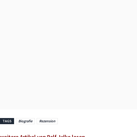
TAGS
Biografie
Rezension
weitere Artikel von Ralf Julke lesen