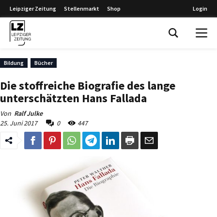
Leipziger Zeitung
Stellenmarkt
Shop
Login
Leipziger Zeitung
Bildung
Bücher
Die stoffreiche Biografie des lange
unterschätzten Hans Fallada
Von
Ralf Julke
25. Juni 2017
0
447