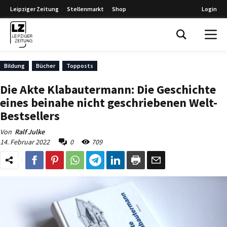
Leipziger Zeitung
Stellenmarkt
Shop
Login
Leipziger Zeitung
Bildung
Bücher
Topposts
Die Akte Klabautermann: Die Geschichte
eines beinahe nicht geschriebenen Welt-
Bestsellers
Von
Ralf Julke
14. Februar 2022
0
709