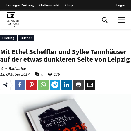
Leipziger Zeitung
Stellenmarkt
Shop
Login
Leipziger Zeitung
Bildung
Bücher
Mit Ethel Scheffler und Sylke Tannhäuser
auf der etwas dunkleren Seite von Leipzig
Von
Ralf Julke
13. Oktober 2017
0
175