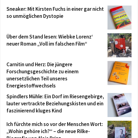
Sneaker: Mit Kirsten Fuchs in einer gar nicht
so unmöglichen Dystopie
Über dem Stand lesen: Wiebke Lorenz‘
neuer Roman „Voll im falschen Film“
Carnitin und Herz: Die jüngere
Forschungsgeschichte zu einem
unersetzlichen Teil unseres
Energiestoffwechsels
Spindlers Mühle: Ein Dorf im Riesengebirge,
lauter vertrackte Beziehungskisten und ein
faszinierend kluges Kind
Ich fürchte mich so vor der Menschen Wort:
„Wohin gehöre ich?“ – die neue Rilke-