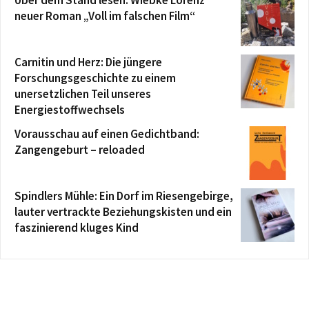
Über dem Stand lesen: Wiebke Lorenz‘
neuer Roman „Voll im falschen Film“
Carnitin und Herz: Die jüngere
Forschungsgeschichte zu einem
unersetzlichen Teil unseres
Energiestoffwechsels
Vorausschau auf einen Gedichtband:
Zangengeburt – reloaded
Spindlers Mühle: Ein Dorf im Riesengebirge,
lauter vertrackte Beziehungskisten und ein
faszinierend kluges Kind