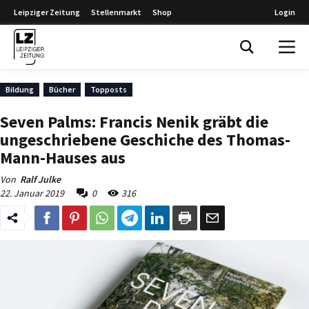
Leipziger Zeitung
Stellenmarkt
Shop
Login
Leipziger Zeitung
Bildung
Bücher
Topposts
Seven Palms: Francis Nenik gräbt die
ungeschriebene Geschiche des Thomas-
Mann-Hauses aus
Von
Ralf Julke
22. Januar 2019
0
316