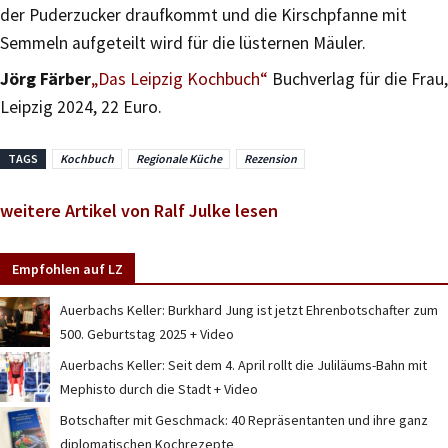
der Puderzucker draufkommt und die Kirschpfanne mit
Semmeln aufgeteilt wird für die lüsternen Mäuler.
Jörg Färber
„Das Leipzig Kochbuch“
Buchverlag für die Frau,
Leipzig 2024, 22 Euro.
TAGS
Kochbuch
Regionale Küche
Rezension
weitere Artikel von Ralf Julke lesen
Empfohlen auf LZ
Auerbachs Keller: Burkhard Jung ist jetzt Ehrenbotschafter zum
500. Geburtstag 2025 + Video
Auerbachs Keller: Seit dem 4. April rollt die Juliläums-Bahn mit
Mephisto durch die Stadt + Video
Botschafter mit Geschmack: 40 Repräsentanten und ihre ganz
diplomatischen Kochrezepte