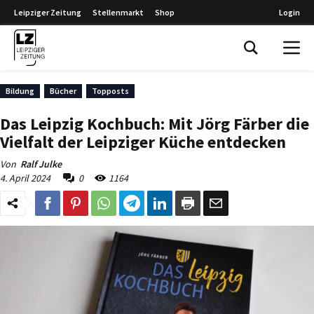
Leipziger Zeitung
Stellenmarkt
Shop
Login
Leipziger Zeitung
Bildung
Bücher
Topposts
Das Leipzig Kochbuch: Mit Jörg Färber die
Vielfalt der Leipziger Küche entdecken
Von
Ralf Julke
4. April 2024
0
1164