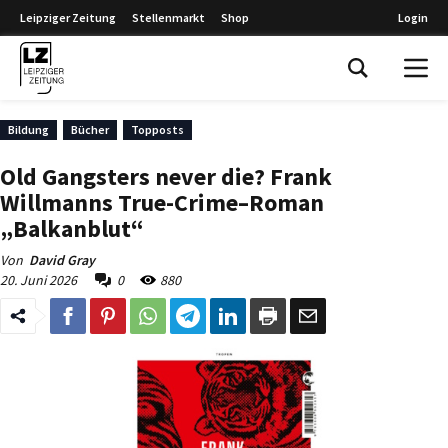
Leipziger Zeitung
Stellenmarkt
Shop
Login
Leipziger Zeitung
Bildung
Bücher
Topposts
Old Gangsters never die? Frank
Willmanns True-Crime–Roman
„Balkanblut“
Von
David Gray
20. Juni 2026
0
880