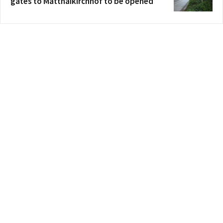
gates to Matthäikirchhof to be opened