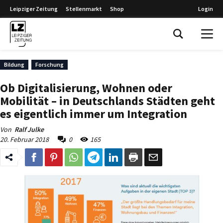
Leipziger Zeitung
Stellenmarkt
Shop
Login
Leipziger Zeitung
Bildung
Forschung
Ob Digitalisierung, Wohnen oder
Mobilität – in Deutschlands Städten geht
es eigentlich immer um Integration
Von
Ralf Julke
20. Februar 2018
0
165