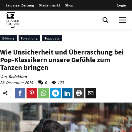
Leipziger Zeitung
Stellenmarkt
Shop
Login
Leipziger Zeitung
Bildung
Forschung
Topposts
Wie Unsicherheit und Überraschung bei
Pop-Klassikern unsere Gefühle zum
Tanzen bringen
Von
Redaktion
26. Dezember 2019
0
123