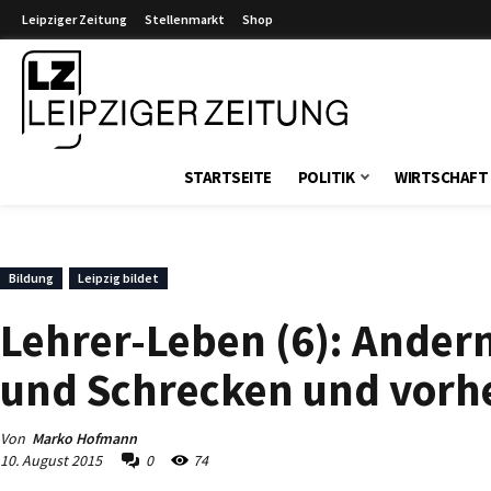
Leipziger Zeitung
Stellenmarkt
Shop
Leipziger Zeitung
STARTSEITE
POLITIK
WIRTSCHAFT
Bildung
Leipzig bildet
Lehrer-Leben (6): Andern
und Schrecken und vorhe
Von
Marko Hofmann
10. August 2015
0
74