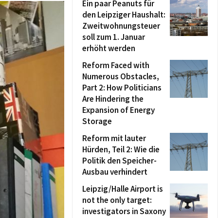
Ein paar Peanuts für
den Leipziger Haushalt:
Zweitwohnungsteuer
soll zum 1. Januar
erhöht werden
Reform Faced with
Numerous Obstacles,
Part 2: How Politicians
Are Hindering the
Expansion of Energy
Storage
Reform mit lauter
Hürden, Teil 2: Wie die
Politik den Speicher-
Ausbau verhindert
Leipzig/Halle Airport is
not the only target:
investigators in Saxony