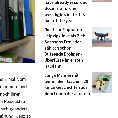
have already recorded
dozens of drone
overflights in the first
half of the year
Nicht nur Flughafen
Leipzig/Halle als Ziel:
Sachsens Ermittler
zählten schon
Dutzende Drohnen-
Überflüge im ersten
Halbjahr
Junge Männer mit
ine E-Mail vom
leeren Bierflaschen: 28
assnummern und
kurze Geschichten aus
dem Leben der anderen
 noch Ihren
im Reiseablauf
sich geändert,
ießhund. Ganz so