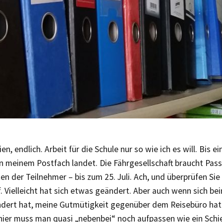
n, endlich. Arbeit für die Schule nur so wie ich es will. Bis e
in meinem Postfach landet. Die Fährgesellschaft braucht P
n der Teilnehmer – bis zum 25. Juli. Ach, und überprüfen Sie
. Vielleicht hat sich etwas geändert. Aber auch wenn sich be
ndert hat, meine Gutmütigkeit gegenüber dem Reisebüro hat 
hier muss man quasi „nebenbei“ noch aufpassen wie ein Sch