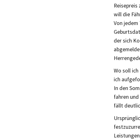
Reisepreis
will die Fä
Von jedem 
Geburtsdat
der sich Ko
abgemeldet 
Herrengede
Wo soll ic
ich aufgefo
In den Som
fahren und 
fällt deutli
Ursprüngli
festzuzurre
Leistungen