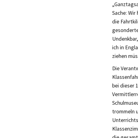
„Ganztagsa
Sache: Wir
die Fahrtk
gesonderte
Undenkbar, 
ich in Engl
ziehen müs
Die Verantw
Klassenfahr
bei dieser 
Vermittlerr
Schulmuseu
trommeln u
Unterrichts
Klassenzimm
die gesamte