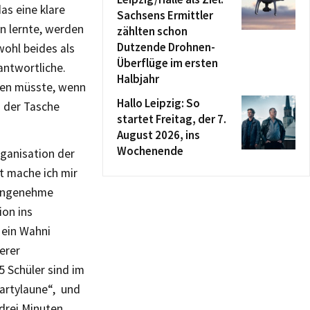
as eine klare
Sachsens Ermittler
n lernte, werden
zählten schon
Dutzende Drohnen-
ohl beides als
Überflüge im ersten
antwortliche.
Halbjahr
ören müsste, wenn
Hallo Leipzig: So
s der Tasche
startet Freitag, der 7.
August 2026, ins
Wochenende
rganisation der
t mache ich mir
unangenehme
ion ins
 ein Wahni
erer
5 Schüler sind im
Partylaune“, und
drei Minuten