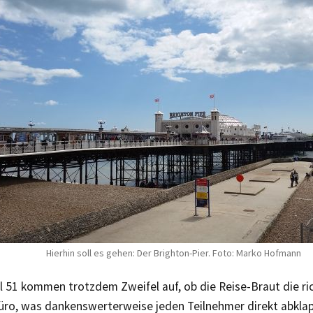
Hierhin soll es gehen: Der Brighton-Pier. Foto: Marko Hofmann
 51 kommen trotzdem Zweifel auf, ob die Reise-Braut die ric
üro, was dankenswerterweise jeden Teilnehmer direkt abkla