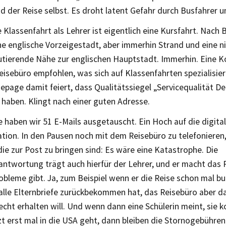
 der Reise selbst. Es droht latent Gefahr durch Busfahrer u
 Klassenfahrt als Lehrer ist eigentlich eine Kursfahrt. Nach B
e englische Vorzeigestadt, aber immerhin Strand und eine n
tierende Nähe zur englischen Hauptstadt. Immerhin. Eine Kol
isebüro empfohlen, was sich auf Klassenfahrten spezialisier
epage damit feiert, dass Qualitätssiegel „Servicequalität D
 haben. Klingt nach einer guten Adresse.
e haben wir 51 E-Mails ausgetauscht. Ein Hoch auf die digita
ion. In den Pausen noch mit dem Reisebüro zu telefonieren,
die zur Post zu bringen sind: Es wäre eine Katastrophe. Die
ntwortung trägt auch hierfür der Lehrer, und er macht das 
bleme gibt. Ja, zum Beispiel wenn er die Reise schon mal bu
 alle Elternbriefe zurückbekommen hat, das Reisebüro aber d
echt erhalten will. Und wenn dann eine Schülerin meint, sie 
tzt erst mal in die USA geht, dann bleiben die Stornogebühre