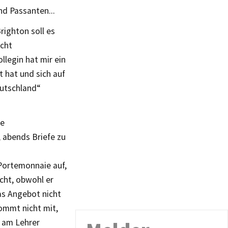
nd Passanten...
righton soll es
icht
legin hat mir ein
t hat und sich auf
eutschland“
le
 abends Briefe zu
Portemonnaie auf,
cht, obwohl er
as Angebot nicht
kommt nicht mit,
n am Lehrer