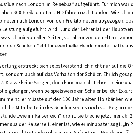
usflug nach London im Reisebus“ aufgeführt. Für mich war d
 haben 300 Freikilometer UND fahren nach London. Wie ich nu
ilometer nach London von den Freikilometern abgezogen, obw
 Leistung aufgeführt wird…und der Lehrer ist der Hauptver
was ich mir von allen Seiten, vor allem von den Eltern, anh
and den Schülern Geld für eventuelle Mehrkilometer hätte au
sen.
ortung erstreckt sich selbstverständlich nicht nur auf die O
t, sondern auch auf das Verhalten der Schüler. Ehrlich gesag
12. Klasse keine Sorgen, doch kann man als Lehrer in eine 
olle gelangen, wenn beispielsweise ein Schüler bei der Exkurs
m meint, er müsste auf den 100 Jahre alten Holzbänken wie
nd die Mitarbeiterin des Schulmuseums noch vor Beginn uns
stunde „wie im Kaiserreich“ droht, sie breche jetzt hier ab. 2
er aus der Kaiserzeit, einer ist, wie er mir später sagt, „in 
 Unterrichtsstunde soll platzen, Anfahrt und Bezahlung für 