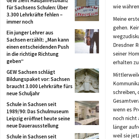
GEW zieht Halbjahresbilanz
wie während
für Sachsens Schulen: Über
3.300 Lehrkräfte fehlen –
Meine erste
immer noch
gehen. Kein
Ein junger Lehrer aus
wegzudisku
Sachsen erzählt: „Man kann
Dresdner Re
einen entscheidenden Push
seiner Hom
in die richtige Richtung
geben“
erhalten zu
GEW Sachsen schlägt
Mittlerweil
Bildungspaket vor: Sachsen
Kommunikat
braucht 3.000 Lehrkräfte fürs
schreiben, 
neue Schuljahr
Gesamtvera
Schule in Sachsen seit
wenn es Pro
1989/90: Das Schulmuseum
noch nicht
Leipzig eröffnet heute seine
neue Dauerausstellung
länger aufr
weil sie je
Schule in Sachsen seit