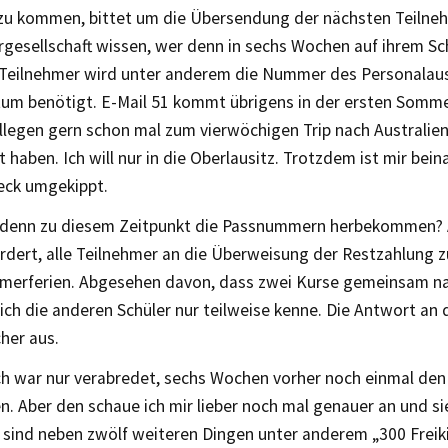
 zu kommen, bittet um die Übersendung der nächsten Teilneh
hrgesellschaft wissen, wer denn in sechs Wochen auf ihrem Sch
Teilnehmer wird unter anderem die Nummer des Personalau
um benötigt. E-Mail 51 kommt übrigens in der ersten Somme
llegen gern schon mal zum vierwöchigen Trip nach Australie
haben. Ich will nur in die Oberlausitz. Trotzdem ist mir bei
ck umgekippt.
h denn zu diesem Zeitpunkt die Passnummern herbekommen
rdert, alle Teilnehmer an die Überweisung der Restzahlung zu
merferien. Abgesehen davon, dass zwei Kurse gemeinsam n
ich die anderen Schüler nur teilweise kenne. Die Antwort an
cher aus.
ch war nur verabredet, sechs Wochen vorher noch einmal den
n. Aber den schaue ich mir lieber noch mal genauer an und si
 sind neben zwölf weiteren Dingen unter anderem „300 Freik