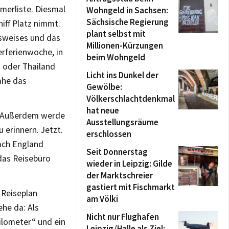
merliste. Diesmal
Wohngeld in Sachsen:
Sächsische Regierung
iff Platz nimmt.
plant selbst mit
sweises und das
Millionen-Kürzungen
rferienwoche, in
beim Wohngeld
n oder Thailand
Licht ins Dunkel der
nahe das
Gewölbe:
Völkerschlachtdenkmal
hat neue
? Außerdem werde
Ausstellungsräume
 erinnern. Jetzt.
erschlossen
ach England
Seit Donnerstag
 das Reisebüro
wieder in Leipzig: Gilde
der Marktschreier
gastiert mit Fischmarkt
 Reiseplan
am Völki
ehe da: Als
Nicht nur Flughafen
ilometer“ und ein
Leipzig/Halle als Ziel: