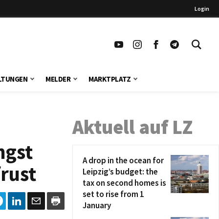
Login
LTUNGEN
MELDER
MARKTPLATZ
Aktuell auf LZ
ngst
A drop in the ocean for
rust
Leipzig’s budget: the
tax on second homes is
set to rise from 1
January