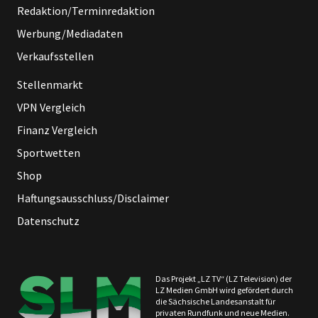
Redaktion/Terminredaktion
Werbung/Mediadaten
Verkaufsstellen
Stellenmarkt
VPN Vergleich
Finanz Vergleich
Sportwetten
Shop
Haftungsausschluss/Disclaimer
Datenschutz
Das Projekt „LZ TV“ (LZ Television) der
LZ Medien GmbH wird gefördert durch
die Sächsische Landesanstalt für
privaten Rundfunk und neue Medien.