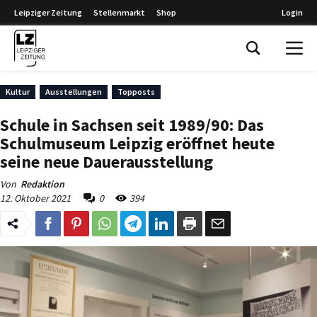
Leipziger Zeitung
Stellenmarkt
Shop
Login
Leipziger Zeitung
Kultur
Ausstellungen
Topposts
Schule in Sachsen seit 1989/90: Das
Schulmuseum Leipzig eröffnet heute
seine neue Dauerausstellung
Von
Redaktion
12. Oktober 2021
0
394