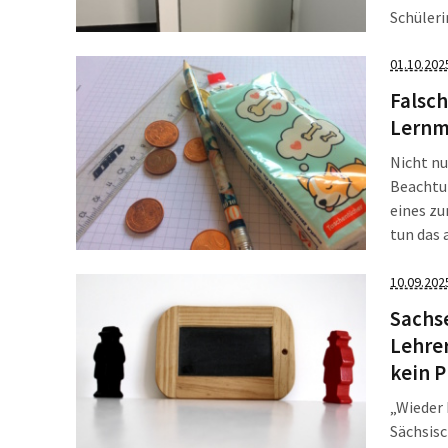
Schüleri
Konzept
verhelfe
01.10.202
Falsch
Lernmi
Nicht nu
Beachtu
eines zu
tun das 
mehr mit
Thema d
10.09.202
Sachs
Lehrer
kein 
„Wieder 
Sächsisc