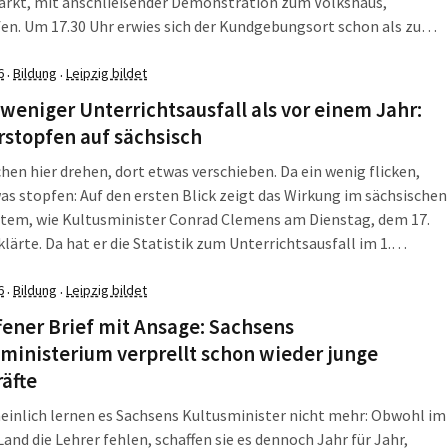
rkt, mit anschließender Demonstration zum Volkshaus,
en. Um 17.30 Uhr erwies sich der Kundgebungsort schon als zu
ie Teilnehmenden standen dicht an dicht, was aber der Stimmung
Abbruch tat. Diese konnte man […]
6
Bildung
Leipzig bildet
·
·
weniger Unterrichtsausfall als vor einem Jahr:
stopfen auf sächsisch
chen hier drehen, dort etwas verschieben. Da ein wenig flicken,
as stopfen: Auf den ersten Blick zeigt das Wirkung im sächsischen
stem, wie Kultusminister Conrad Clemens am Dienstag, dem 17.
klärte. Da hat er die Statistik zum Unterrichtsausfall im 1.
bjahr 2025/2026 vorgestellt. Im ersten Schulhalbjahr fielen in
6
Bildung
Leipzig bildet
s Schulen planmäßig 3,3 […]
·
·
fener Brief mit Ansage: Sachsens
ministerium verprellt schon wieder junge
äfte
inlich lernen es Sachsens Kultusminister nicht mehr: Obwohl im
and die Lehrer fehlen, schaffen sie es dennoch Jahr für Jahr,