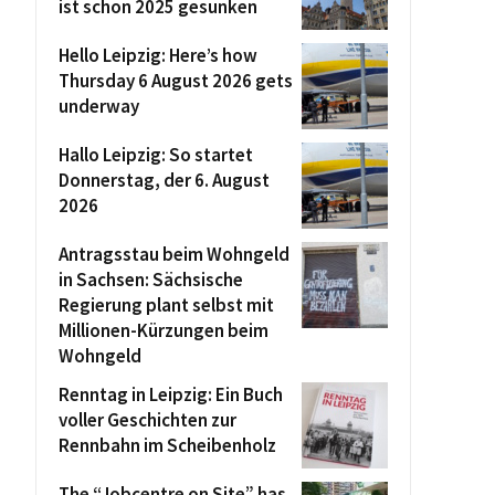
ist schon 2025 gesunken
Hello Leipzig: Here’s how
Thursday 6 August 2026 gets
underway
Hallo Leipzig: So startet
Donnerstag, der 6. August
2026
Antragsstau beim Wohngeld
in Sachsen: Sächsische
Regierung plant selbst mit
Millionen-Kürzungen beim
Wohngeld
Renntag in Leipzig: Ein Buch
voller Geschichten zur
Rennbahn im Scheibenholz
The “Jobcentre on Site” has