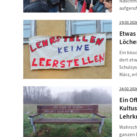
Naschma
aufgeruf
klein, d
keinen 
19.03.202
Etwas 
Löcher
Ein biss
dort etw
Schulsy
März, er
Schulhal
24.02.202
Sachsen
Ein Of
Kultus
Lehrkr
Wahrsche
ganzen L