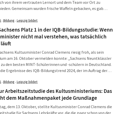
ch von ihrem vertrauten Lernort und dem Team vor Ort zu
hieden. Gemeinsam wurden frische Waffeln gebacken, es gab
r Gespräche und Rückmeldungen. Am Abend kamen noch einmal
he Jugendliche in der […]
5
Bildung
Leipzig bildet
·
·
achsens Platz 1 in der IQB-Bildungsstudie: Wenn
minister nicht mal verstehen, was tatsächlich
 läuft
achsens Kultusminister Conrad Clemens riesig froh, als sein
rium am 16. Oktober vermelden konnte: „Sachsens Neuntklässler
zu den besten MINT-Schülerinnen und -schülern in Deutschland.
 die Ergebnisse des IQB-Bildungstrend 2024, der im Auftrag der
inisterkonferenz vom Institut zur Qualitätsentwicklung im
5
Bildung
Leipzig bildet
·
·
wesen (IQB) erstellt und heute in Berlin vorgestellt wird.“ Und
[…]
r Arbeitszeitstudie des Kultusministeriums: Das
eht dem Maßnahmenpaket jede Grundlage
g, dem 13. Oktober, stellte Kultusminister Conrad Clemens die
eitstudie für Sachsens Lehrkräfte vor, die die zuvor schon von der