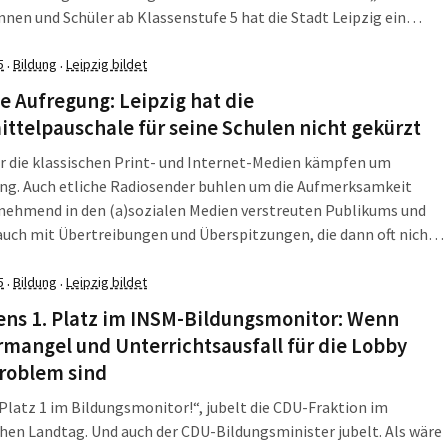
nnen und Schüler ab Klassenstufe 5 hat die Stadt Leipzig ein
 entwickelt, das zu mehr Bildungs- und Chancengerechtigkeit
n soll sowie […]
5
Bildung
Leipzig bildet
·
·
e Aufregung: Leipzig hat die
ttelpauschale für seine Schulen nicht gekürzt
r die klassischen Print- und Internet-Medien kämpfen um
ng. Auch etliche Radiosender buhlen um die Aufmerksamkeit
nehmend in den (a)sozialen Medien verstreuten Publikums und
auch mit Übertreibungen und Überspitzungen, die dann oft nichts
 der Wirklichkeit zu tun haben. Ein solcher Fall wurde nun zum
er Fragestunde im Stadtrat. […]
5
Bildung
Leipzig bildet
·
·
ens 1. Platz im INSM-Bildungsmonitor: Wenn
mangel und Unterrichtsausfall für die Lobby
Problem sind
Platz 1 im Bildungsmonitor!“, jubelt die CDU-Fraktion im
hen Landtag. Und auch der CDU-Bildungsminister jubelt. Als wäre