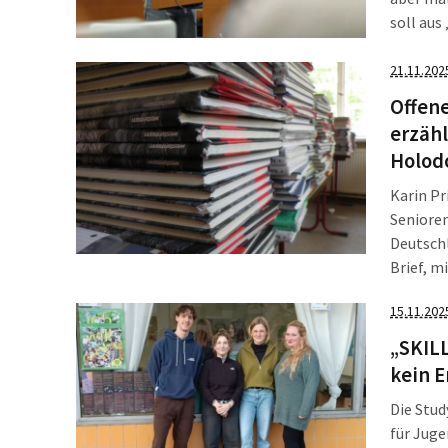
soll aus
Erklärun
naturwi
21.11.202
näherbri
Offene
erzähl
Holod
Karin Pr
Senioren
Deutschl
Brief, m
Leipzigs
15.11.202
Holodom
„SKILL
kein E
Die Stud
für Juge