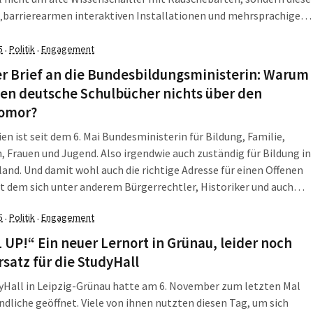
 „barrierearmen interaktiven Installationen und mehrsprachigen
gen im öffentlichen Raum bestehen, die Kindern spielerisch
ssenschaftliche, technische und mathematische Phänomene
5
Politik
Engagement
·
·
ngen.“ Also so […]
r Brief an die Bundesbildungsministerin: Warum
en deutsche Schulbücher nichts über den
omor?
ien ist seit dem 6. Mai Bundesministerin für Bildung, Familie,
, Frauen und Jugend. Also irgendwie auch zuständig für Bildung in
and. Und damit wohl auch die richtige Adresse für einen Offenen
it dem sich unter anderem Bürgerrechtler, Historiker und auch
 Oberbürgermeister an die Ministerin wenden, damit der
5
Politik
Engagement
·
·
or, mit dem Stalin […]
 UP!“ Ein neuer Lernort in Grünau, leider noch
rsatz für die StudyHall
yHall in Leipzig-Grünau hatte am 6. November zum letzten Mal
ndliche geöffnet. Viele von ihnen nutzten diesen Tag, um sich