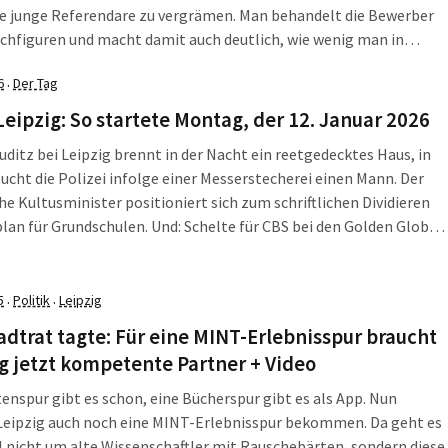
e junge Referendare zu vergrämen. Man behandelt die Bewerber
chfiguren und macht damit auch deutlich, wie wenig man in
r Amtsstuben von Bildung hält. Die Bildungsgewerkschaft GEW
6
Der Tag
·
kritisiert nun scharf den Umgang […]
Leipzig: So startete Montag, der 12. Januar 2026
uditz bei Leipzig brennt in der Nacht ein reetgedecktes Haus, in
ucht die Polizei infolge einer Messerstecherei einen Mann. Der
he Kultusminister positioniert sich zum schriftlichen Dividieren
lan für Grundschulen. Und: Schelte für CBS bei den Golden Globes
ly Hills. Die LZ fasst vier Ereignisse zusammen, die in der Nacht
5
Politik
Leipzig
·
·
adtrat tagte: Für eine MINT-Erlebnisspur braucht
g jetzt kompetente Partner + Video
enspur gibt es schon, eine Bücherspur gibt es als App. Nun
Leipzig auch noch eine MINT-Erlebnisspur bekommen. Da geht es
 nicht um alte Wissenschaftler mit Rauschebärten, sondern diese