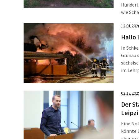
Hundert
wie Scha
Dresdne
12.01.202
Sachsen 
Hallo 
In Schke
Grünau s
sächsisc
im Lehrp
in Bever
und […]
02.12.202
Der St
Leipzi
Eine Not
könnte 
aber mal