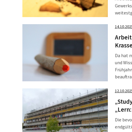
Gewerks
weitestg
verkünd
Mittel e
14.10.202
Unterric
Arbeit
Krasse
Da hat 
und Wiss
Frühjahr
beauftr
Lehrkräf
schon e
12.10.202
„Study
„Lern:
Die bevo
endgülti