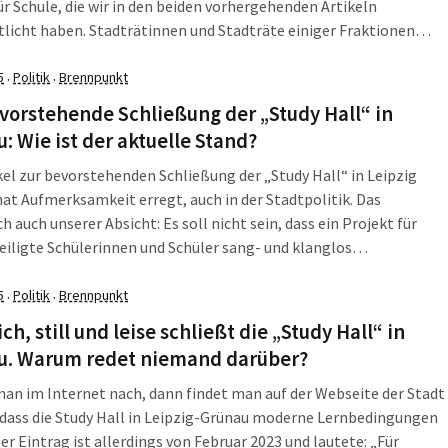
r Schule, die wir in den beiden vorhergehenden Artikeln
tlicht haben. Stadträtinnen und Stadträte einiger Fraktionen
ich für den Erhalt einsetzen, ob das zum Erfolg führt, scheint
glich. Wie könnte es weitergehen? […]
5
Politik
Brennpunkt
·
·
vorstehende Schließung der „Study Hall“ in
: Wie ist der aktuelle Stand?
kel zur bevorstehenden Schließung der „Study Hall“ in Leipzig
at Aufmerksamkeit erregt, auch in der Stadtpolitik. Das
h auch unserer Absicht: Es soll nicht sein, dass ein Projekt für
iligte Schülerinnen und Schüler sang- und klanglos
ndet. Allerdings stellt sich die Frage: Passiert jetzt etwas, springt
t doch noch ein oder gibt […]
5
Politik
Brennpunkt
·
·
ch, still und leise schließt die „Study Hall“ in
u. Warum redet niemand darüber?
an im Internet nach, dann findet man auf der Webseite der Stadt
 dass die Study Hall in Leipzig-Grünau moderne Lernbedingungen
Der Eintrag ist allerdings von Februar 2023 und lautete: „Für