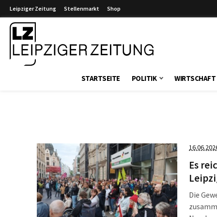
Leipziger Zeitung
Stellenmarkt
Shop
Leipziger Zeitung
STARTSEITE
POLITIK
WIRTSCHAFT
16.06.202
Es rei
Leipzi
Die Gewe
zusamme