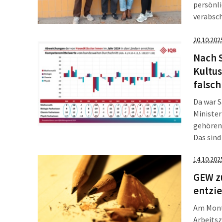
persönli
verabsc
Raum fü
zahlreic
20.10.202
Nach S
Kultus
falsch
Da war S
Ministe
gehören 
Das sind
Kultusm
14.10.202
Bildungs
überall 
GEW zu
entzi
Am Monta
Arbeitsz