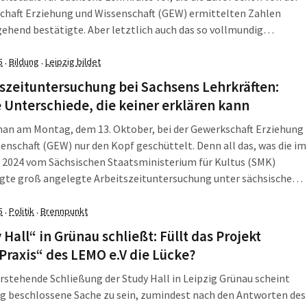
chaft Erziehung und Wissenschaft (GEW) ermittelten Zahlen
ehend bestätigte. Aber letztlich auch das so vollmundig
ete Maßnahmenpaket des Kultusministers als untaugliches
rscheinen lässt, die Probleme von Überlastung und
5
Bildung
Leipzig bildet
·
·
htsausfall in Sachsens Schulen zu […]
szeituntersuchung bei Sachsens Lehrkräften:
 Unterschiede, die keiner erklären kann
man am Montag, dem 13. Oktober, bei der Gewerkschaft Erziehung
enschaft (GEW) nur den Kopf geschüttelt. Denn all das, was die im
 2024 vom Sächsischen Staatsministerium für Kultus (SMK)
agte groß angelegte Arbeitszeituntersuchung unter sächsischen
ten als Ergebnis zeigte, hatte eine Untersuchung der GEW selbst
rgeben. Am Montag hat das […]
5
Politik
Brennpunkt
·
·
 Hall“ in Grünau schließt: Füllt das Projekt
Praxis“ des LEMO e.V die Lücke?
rstehende Schließung der Study Hall in Leipzig Grünau scheint
g beschlossene Sache zu sein, zumindest nach den Antworten des