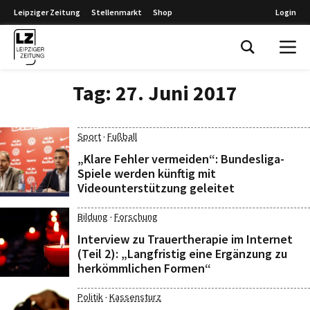
Leipziger Zeitung
Stellenmarkt
Shop
Login
Leipziger Zeitung
Tag:
27. Juni 2017
·
Sport
Fußball
„Klare Fehler vermeiden“: Bundesliga-
Spiele werden künftig mit
Videounterstützung geleitet
·
Bildung
Forschung
Interview zu Trauertherapie im Internet
(Teil 2): „Langfristig eine Ergänzung zu
herkömmlichen Formen“
·
Politik
Kassensturz