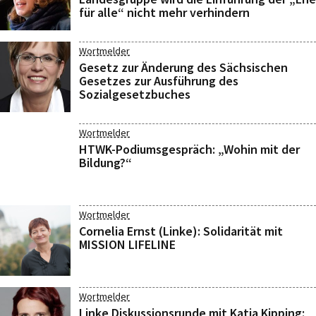
für alle“ nicht mehr verhindern
Wortmelder
Gesetz zur Änderung des Sächsischen
Gesetzes zur Ausführung des
Sozialgesetzbuches
Wortmelder
HTWK-Podiumsgespräch: „Wohin mit der
Bildung?“
Wortmelder
Cornelia Ernst (Linke): Solidarität mit
MISSION LIFELINE
Wortmelder
Linke Diskussionsrunde mit Katja Kipping: