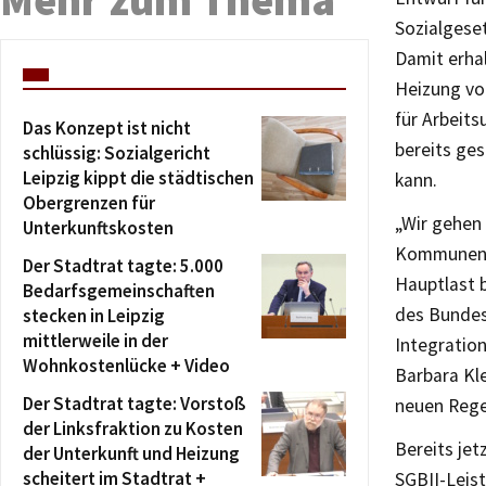
Sozialgese
Damit erha
Heizung vo
für Arbeit
Das Konzept ist nicht
bereits ge
schlüssig: Sozialgericht
Leipzig kippt die städtischen
kann.
Obergrenzen für
„Wir gehen 
Unterkunftskosten
Kommunen i
Der Stadtrat tagte: 5.000
Hauptlast b
Bedarfsgemeinschaften
des Bundes
stecken in Leipzig
mittlerweile in der
Integratio
Wohnkostenlücke + Video
Barbara Kle
Der Stadtrat tagte: Vorstoß
neuen Rege
der Linksfraktion zu Kosten
Bereits jet
der Unterkunft und Heizung
scheitert im Stadtrat +
SGBII-Leis