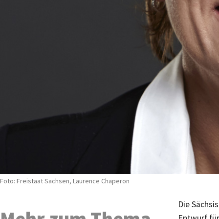
Foto: Freistaat Sachsen, Laurence Chaperon
Die Sächsis
Mehr zum Thema
Entwurf fü