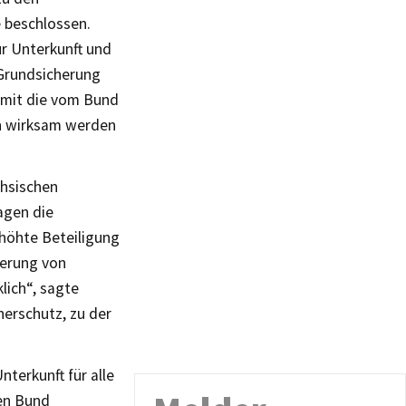
 beschlossen.
r Unterkunft und
 Grundsicherung
amit die vom Bund
en wirksam werden
chsischen
agen die
rhöhte Beteiligung
derung von
lich“, sagte
herschutz, zu der
nterkunft für alle
den Bund