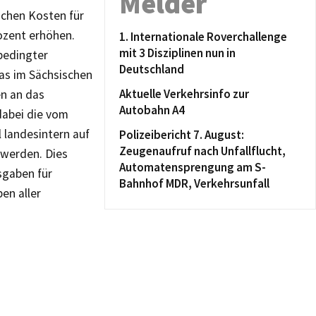
Melder
lichen Kosten für
ozent erhöhen.
1. Internationale Roverchallenge
mit 3 Disziplinen nun in
bedingter
Deutschland
as im Sächsischen
Aktuelle Verkehrsinfo zur
en an das
Autobahn A4
dabei die vom
 landesintern auf
Polizeibericht 7. August:
Zeugenaufruf nach Unfallflucht,
 werden. Dies
Automatensprengung am S-
usgaben für
Bahnhof MDR, Verkehrsunfall
en aller