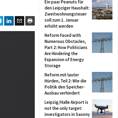
Ein paar Peanuts für
den Leipziger Haushalt:
Zweitwohnungsteuer
soll zum 1. Januar
erhöht werden
Reform Faced with
Numerous Obstacles,
Part 2: How Politicians
Are Hindering the
Expansion of Energy
Storage
Reform mit lauter
Hürden, Teil 2: Wie die
Politik den Speicher-
Ausbau verhindert
Leipzig/Halle Airport is
not the only target:
investigators in Saxony