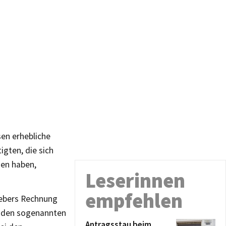
sen erhebliche
igten, die sich
sen haben,
Leserinnen
empfehlen
gebers Rechnung
i den sogenannten
Antragsstau beim