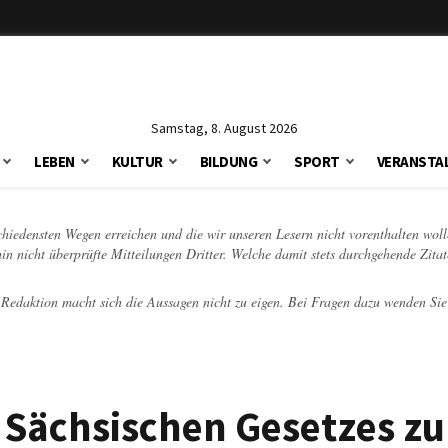
Samstag, 8. August 2026
LEBEN
KULTUR
BILDUNG
SPORT
VERANSTA
schiedensten Wegen erreichen und die wir unseren Lesern nicht vorenthalten woll
hin nicht überprüfte Mitteilungen Dritter. Welche damit stets durchgehende Zita
e Redaktion macht sich die Aussagen nicht zu eigen. Bei Fragen dazu wenden Sie
 Sächsischen Gesetzes zu