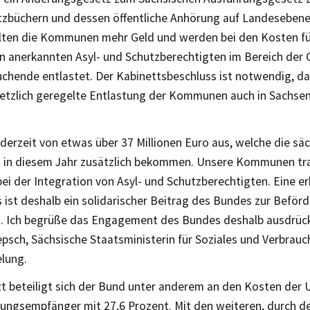
tzbüchern und dessen öffentliche Anhörung auf Landesebene
lten die Kommunen mehr Geld und werden bei den Kosten fü
n anerkannten Asyl- und Schutzberechtigten im Bereich der
suchende entlastet. Der Kabinettsbeschluss ist notwendig, d
setzlich geregelte Entlastung der Kommunen auch in Sachs
derzeit von etwas über 37 Millionen Euro aus, welche die sä
n diesem Jahr zusätzlich bekommen. Unsere Kommunen tr
ei der Integration von Asyl- und Schutzberechtigten. Eine e
 ist deshalb ein solidarischer Beitrag des Bundes zur Beför
n. Ich begrüße das Engagement des Bundes deshalb ausdrück
psch, Sächsische Staatsministerin für Soziales und Verbrauc
lung.
zt beteiligt sich der Bund unter anderem an den Kosten der U
tungsempfänger mit 27,6 Prozent. Mit den weiteren, durch 