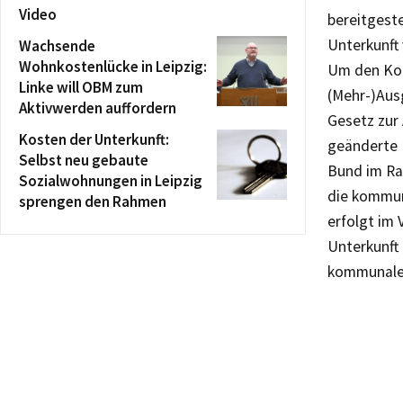
Video
bereitgeste
Unterkunft 
Wachsende
Wohnkostenlücke in Leipzig:
Um den Kom
Linke will OBM zum
(Mehr-)Aus
Aktivwerden auffordern
Gesetz zur
Kosten der Unterkunft:
geänderte 
Selbst neu gebaute
Bund im Ra
Sozialwohnungen in Leipzig
die kommun
sprengen den Rahmen
erfolgt im 
Unterkunft
kommunalen