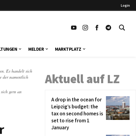
Login
LTUNGEN
MELDER
MARKTPLATZ
en. Es handelt sich
Aktuell auf LZ
te der namentlich
 sich gern an
A drop in the ocean for
Leipzig’s budget: the
tax on second homes is
set to rise from 1
r
January