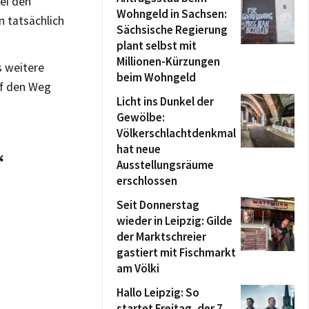
ei den
Wohngeld in Sachsen:
 tatsächlich
Sächsische Regierung
plant selbst mit
Millionen-Kürzungen
s weitere
beim Wohngeld
uf den Weg
Licht ins Dunkel der
Gewölbe:
Völkerschlachtdenkmal
hat neue
“
Ausstellungsräume
erschlossen
Seit Donnerstag
wieder in Leipzig: Gilde
der Marktschreier
gastiert mit Fischmarkt
am Völki
Hallo Leipzig: So
startet Freitag, der 7.