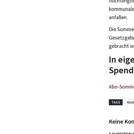
flüchtling
kommunalen
anfallen.
Die Sommer
Gesetzgebu
gebracht w
In ei
Spende
Abo-Sommer
TAGS
Kost
Keine Ko
SCHREIBEN 