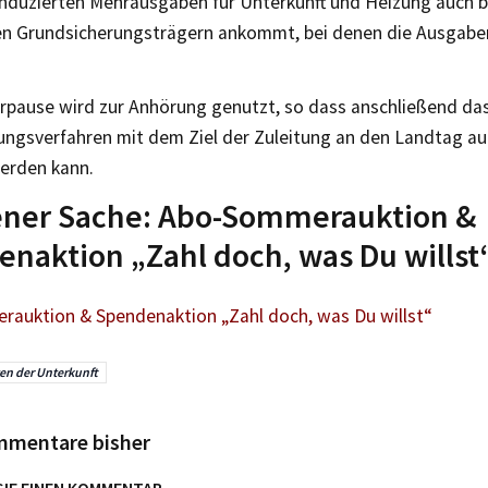
sinduzierten Mehrausgaben für Unterkunft und Heizung auch b
 Grundsicherungsträgern ankommt, bei denen die Ausgaben
pause wird zur Anhörung genutzt, so dass anschließend da
ngsverfahren mit dem Ziel der Zuleitung an den Landtag a
erden kann.
gener Sache: Abo-Sommerauktion &
naktion „Zahl doch, was Du willst
auktion & Spendenaktion „Zahl doch, was Du willst“
en der Unterkunft
mmentare bisher
SIE EINEN KOMMENTAR