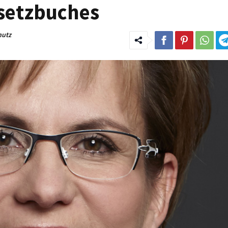
esetzbuches
hutz