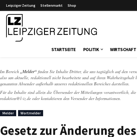
Leipziger Zeitung
Stellenmarkt
Shop
Leipziger Zeitung
STARTSEITE
POLITIK
WIRTSCHAFT
Im Bereich
„Melder“
finden Sie Inhalte Dritter, die uns tagtäglich auf den ver
also um aktuelle, redaktionell nicht bearbeitete und auf ihren Wahrheitsgehalt 
genannten Absender außerhalb unseres redaktionellen Bereiches darstellen.
Für die Inhalte sind allein die Übersender der Mitteilungen verantwortlich, di
redaktion@l-iz.de
oder kontaktieren den Versender der Informationen.
Melder
Wortmelder
Gesetz zur Änderung des